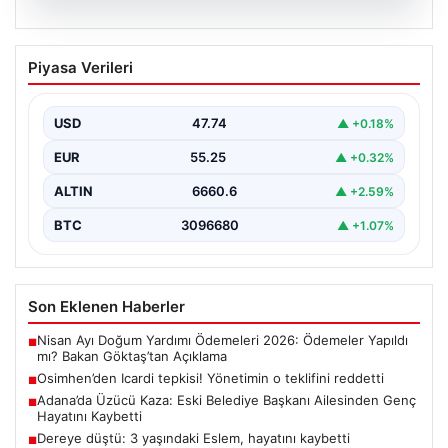
06.08.2026
Osimhen’den Icardi tepkisi! Yönetimin o
Piyasa Verileri
teklifini reddetti
USD
47.74
▲ +0.18%
EUR
55.25
▲ +0.32%
ALTIN
6660.6
▲ +2.59%
BTC
3096680
▲ +1.07%
Son Eklenen Haberler
Nisan Ayı Doğum Yardımı Ödemeleri 2026: Ödemeler Yapıldı
■
mı? Bakan Göktaş’tan Açıklama
Osimhen’den Icardi tepkisi! Yönetimin o teklifini reddetti
■
Adana’da Üzücü Kaza: Eski Belediye Başkanı Ailesinden Genç
■
Hayatını Kaybetti
Dereye düştü: 3 yaşındaki Eslem, hayatını kaybetti
■