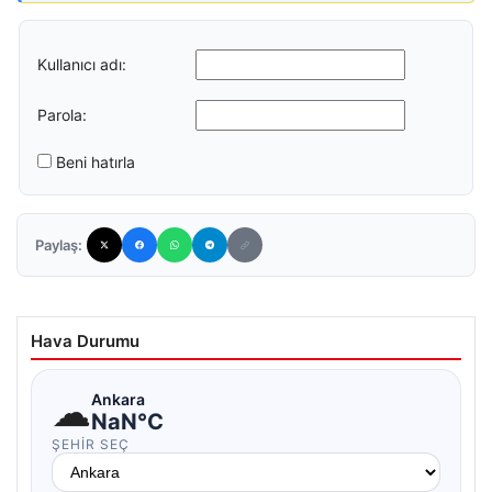
Kullanıcı adı:
Parola:
Beni hatırla
Paylaş:
Hava Durumu
☁
Ankara
NaN°C
ŞEHIR SEÇ