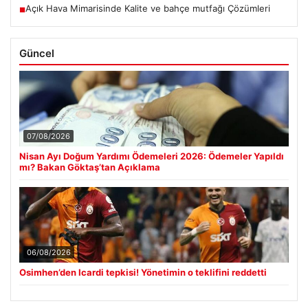
Açık Hava Mimarisinde Kalite ve bahçe mutfağı Çözümleri
■
Güncel
07/08/2026
Nisan Ayı Doğum Yardımı Ödemeleri 2026: Ödemeler Yapıldı
mı? Bakan Göktaş’tan Açıklama
06/08/2026
Osimhen’den Icardi tepkisi! Yönetimin o teklifini reddetti