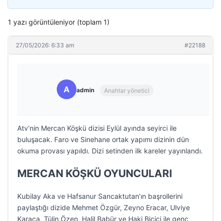
1 yazı görüntüleniyor (toplam 1)
27/05/2026: 6:33 am
#22188
A
admin
Anahtar yönetici
Atv’nin Mercan Köşkü dizisi Eylül ayında seyirci ile
buluşacak. Faro ve Sinehane ortak yapımı dizinin dün
okuma provası yapıldı. Dizi setinden ilk kareler yayınlandı.
MERCAN KÖŞKÜ OYUNCULARI
Kubilay Aka ve Hafsanur Sancaktutan’ın başrollerini
paylaştığı dizide Mehmet Özgür, Zeyno Eracar, Ulviye
Karaca, Tülin Özen, Halil Babür ve Haki Biçici ile genç