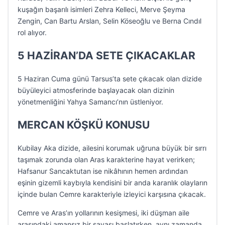
kuşağın başarılı isimleri Zehra Kelleci, Merve Şeyma
Zengin, Can Bartu Arslan, Selin Köseoğlu ve Berna Cındıl
rol alıyor.
5 HAZİRAN’DA SETE ÇIKACAKLAR
5 Haziran Cuma günü Tarsus’ta sete çıkacak olan dizide
büyüleyici atmosferinde başlayacak olan dizinin
yönetmenliğini Yahya Samancı’nın üstleniyor.
MERCAN KÖŞKÜ KONUSU
Kubilay Aka dizide, ailesini korumak uğruna büyük bir sırrı
taşımak zorunda olan Aras karakterine hayat verirken;
Hafsanur Sancaktutan ise nikâhının hemen ardından
eşinin gizemli kaybıyla kendisini bir anda karanlık olayların
içinde bulan Cemre karakteriyle izleyici karşısına çıkacak.
Cemre ve Aras’ın yollarının kesişmesi, iki düşman aile
arasındaki amansız bir savaşı başlatırken, aynı zamanda