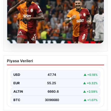
06.08.2026
Osimhen’den Icardi tepkisi! Yönetimin o
Piyasa Verileri
teklifini reddetti
USD
47.74
▲ +0.18%
EUR
55.25
▲ +0.32%
ALTIN
6660.6
▲ +2.59%
BTC
3096680
▲ +1.07%