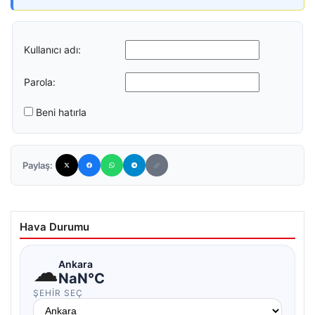
Kullanıcı adı:
Parola:
Beni hatırla
Paylaş:
Hava Durumu
☁
Ankara
NaN°C
ŞEHIR SEÇ