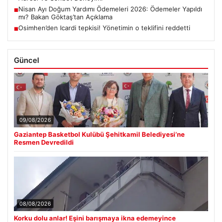
Nisan Ayı Doğum Yardımı Ödemeleri 2026: Ödemeler Yapıldı
■
mı? Bakan Göktaş’tan Açıklama
Osimhen’den Icardi tepkisi! Yönetimin o teklifini reddetti
■
Güncel
09/08/2026
Gaziantep Basketbol Kulübü Şehitkamil Belediyesi’ne
Resmen Devredildi
08/08/2026
Korku dolu anlar! Eşini barışmaya ikna edemeyince