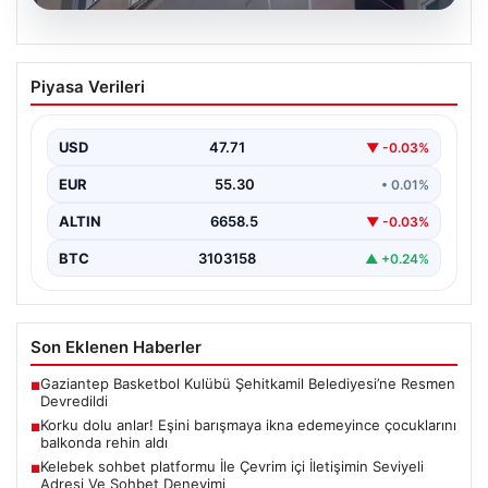
08.08.2026
Korku dolu anlar! Eşini barışmaya ikna
Piyasa Verileri
edemeyince çocuklarını balkonda rehin
aldı
USD
47.71
▼ -0.03%
EUR
55.30
• 0.01%
ALTIN
6658.5
▼ -0.03%
BTC
3103158
▲ +0.24%
Son Eklenen Haberler
Gaziantep Basketbol Kulübü Şehitkamil Belediyesi’ne Resmen
■
Devredildi
Korku dolu anlar! Eşini barışmaya ikna edemeyince çocuklarını
■
balkonda rehin aldı
Kelebek sohbet platformu İle Çevrim içi İletişimin Seviyeli
■
Adresi Ve Sohbet Deneyimi