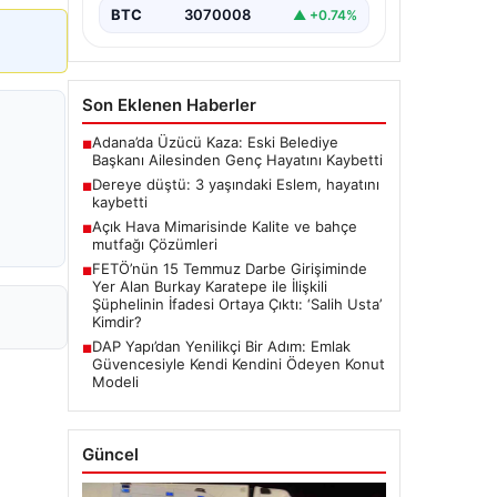
BTC
3070008
▲ +0.74%
Son Eklenen Haberler
Adana’da Üzücü Kaza: Eski Belediye
■
Başkanı Ailesinden Genç Hayatını Kaybetti
Dereye düştü: 3 yaşındaki Eslem, hayatını
■
kaybetti
Açık Hava Mimarisinde Kalite ve bahçe
■
mutfağı Çözümleri
FETÖ’nün 15 Temmuz Darbe Girişiminde
■
Yer Alan Burkay Karatepe ile İlişkili
Şüphelinin İfadesi Ortaya Çıktı: ‘Salih Usta’
Kimdir?
DAP Yapı’dan Yenilikçi Bir Adım: Emlak
■
Güvencesiyle Kendi Kendini Ödeyen Konut
Modeli
Güncel