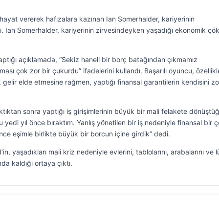
 hayat vererek hafızalara kazınan Ian Somerhalder, kariyerinin
ı. Ian Somerhalder, kariyerinin zirvesindeyken yaşadığı ekonomik çö
aptığı açıklamada, “Sekiz haneli bir borç batağından çıkmamız
sı çok zor bir çukurdu” ifadelerini kullandı. Başarılı oyuncu, özellik
elir elde etmesine rağmen, yaptığı finansal garantilerin kendisini zo
ıktan sonra yaptığı iş girişimlerinin büyük bir mali felakete dönüştü
yedi yıl önce bıraktım. Yanlış yönetilen bir iş nedeniyle finansal bir 
nce eşimle birlikte büyük bir borcun içine girdik” dedi.
n, yaşadıkları mali kriz nedeniyle evlerini, tablolarını, arabalarını ve 
da kaldığı ortaya çıktı.