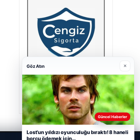
×
Göz Atın
Cengiz Sigorta
23/06/2026
Güncel Haberler
Lost’un yıldızı oyunculuğu bıraktı! 8 haneli
borcu ödemek için…