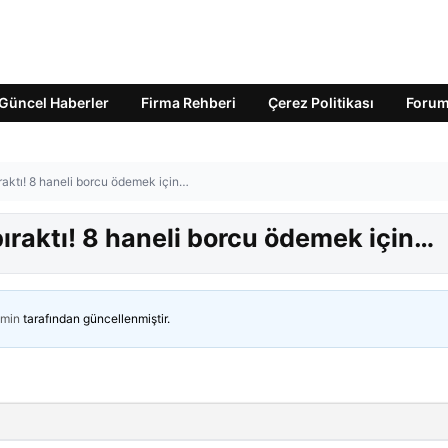
Güncel Haberler
Firma Rehberi
Çerez Politikası
Foru
ıraktı! 8 haneli borcu ödemek için…
bıraktı! 8 haneli borcu ödemek için…
min
tarafından güncellenmiştir.