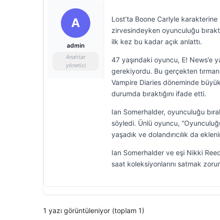
Lost’ta Boone Carlyle karakterine
A
zirvesindeyken oyunculuğu bırakt
ilk kez bu kadar açık anlattı.
admin
Anahtar
47 yaşındaki oyuncu, E! News’e y
yönetici
gerekiyordu. Bu gerçekten tırmanma
Vampire Diaries döneminde büyük g
durumda bıraktığını ifade etti.
Ian Somerhalder, oyunculuğu bırakt
söyledi. Ünlü oyuncu, “Oyunculuğu 
yaşadık ve dolandırıcılık da ekleni
Ian Somerhalder ve eşi Nikki Reed’i
saat koleksiyonlarını satmak zorun
1 yazı görüntüleniyor (toplam 1)