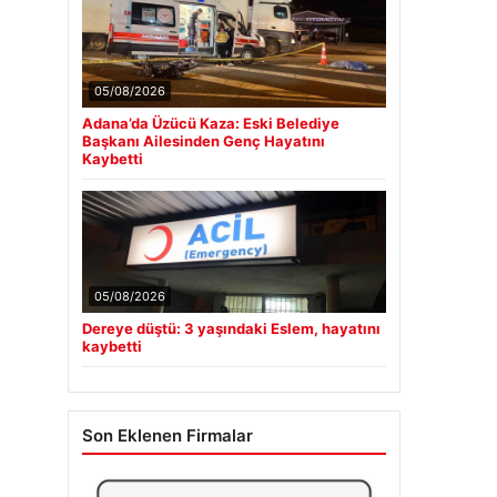
05/08/2026
Adana’da Üzücü Kaza: Eski Belediye
Başkanı Ailesinden Genç Hayatını
Kaybetti
05/08/2026
Dereye düştü: 3 yaşındaki Eslem, hayatını
kaybetti
Son Eklenen Firmalar