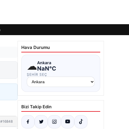
m
Hava Durumu
☁
Ankara
NaN°C
ŞEHIR SEÇ
Bizi Takip Edin
#16848