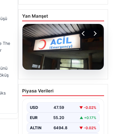
Yan Manşet
küşü
le The
r
ğünü
çöküş
05.08.2026
Dereye düştü: 3 yaşındaki
Piyasa Verileri
Eslem, hayatını kaybetti
lüks
USD
47.59
▼ -0.02%
EUR
55.20
▲ +0.17%
ALTIN
6494.8
▼ -0.02%