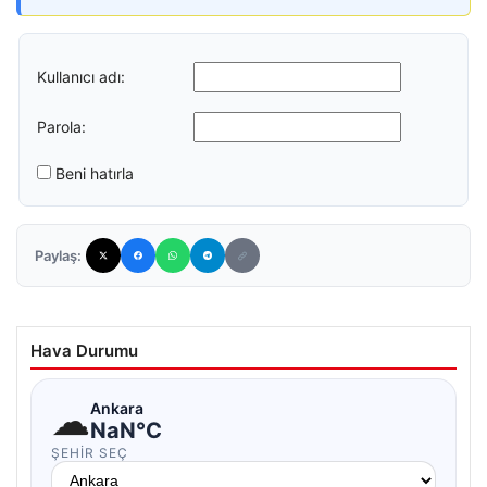
Kullanıcı adı:
Parola:
Beni hatırla
Paylaş:
Hava Durumu
☁
Ankara
NaN°C
ŞEHIR SEÇ