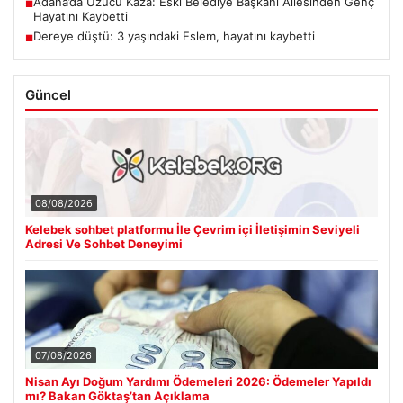
Adana’da Üzücü Kaza: Eski Belediye Başkanı Ailesinden Genç
■
Hayatını Kaybetti
Dereye düştü: 3 yaşındaki Eslem, hayatını kaybetti
■
Güncel
08/08/2026
Kelebek sohbet platformu İle Çevrim içi İletişimin Seviyeli
Adresi Ve Sohbet Deneyimi
07/08/2026
Nisan Ayı Doğum Yardımı Ödemeleri 2026: Ödemeler Yapıldı
mı? Bakan Göktaş’tan Açıklama