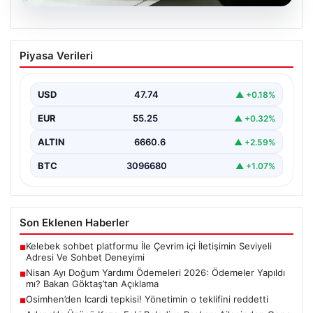
07.08.2026
Nisan Ayı Doğum Yardımı Ödemeleri
Piyasa Verileri
2026: Ödemeler Yapıldı mı? Bakan
Göktaş’tan Açıklama
USD
47.74
▲ +0.18%
Her ay düzenli olarak yapılan doğum yardımı ödemeleri,
ihtiyaç sahibi ailelerin yaşamını kolaylaştırmaya devam…
EUR
55.25
▲ +0.32%
ALTIN
6660.6
▲ +2.59%
BTC
3096680
▲ +1.07%
Son Eklenen Haberler
Kelebek sohbet platformu İle Çevrim içi İletişimin Seviyeli
■
Adresi Ve Sohbet Deneyimi
Nisan Ayı Doğum Yardımı Ödemeleri 2026: Ödemeler Yapıldı
■
mı? Bakan Göktaş’tan Açıklama
Osimhen’den Icardi tepkisi! Yönetimin o teklifini reddetti
■