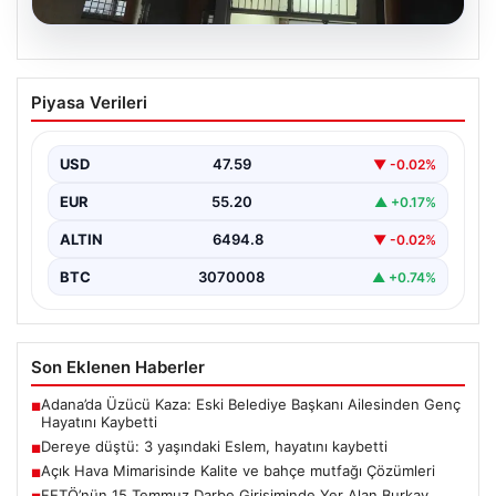
05.08.2026
Dereye düştü: 3 yaşındaki Eslem,
Piyasa Verileri
hayatını kaybetti
USD
47.59
▼ -0.02%
EUR
55.20
▲ +0.17%
ALTIN
6494.8
▼ -0.02%
BTC
3070008
▲ +0.74%
Son Eklenen Haberler
Adana’da Üzücü Kaza: Eski Belediye Başkanı Ailesinden Genç
■
Hayatını Kaybetti
Dereye düştü: 3 yaşındaki Eslem, hayatını kaybetti
■
Açık Hava Mimarisinde Kalite ve bahçe mutfağı Çözümleri
■
FETÖ’nün 15 Temmuz Darbe Girişiminde Yer Alan Burkay