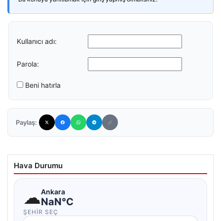
Kullanıcı adı:
Parola:
Beni hatırla
Paylaş:
Hava Durumu
☁
Ankara
NaN°C
ŞEHIR SEÇ