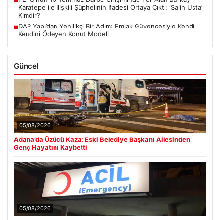
■
Karatepe ile İlişkili Şüphelinin İfadesi Ortaya Çıktı: ‘Salih Usta’
Kimdir?
DAP Yapı’dan Yenilikçi Bir Adım: Emlak Güvencesiyle Kendi
■
Kendini Ödeyen Konut Modeli
Güncel
05/08/2026
Adana’da Üzücü Kaza: Eski Belediye Başkanı Ailesinden
Genç Hayatını Kaybetti
05/08/2026