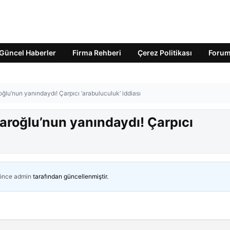
Güncel Haberler
Firma Rehberi
Çerez Politikası
Foru
oğlu’nun yanındaydı! Çarpıcı ‘arabuluculuk’ iddiası
daroğlu’nun yanındaydı! Çarpıcı
 önce
admin
tarafından güncellenmiştir.