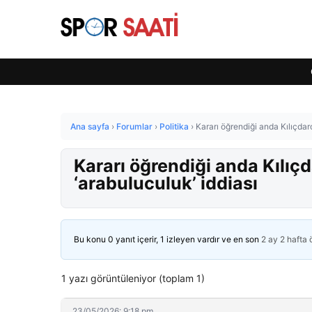
Ana sayfa
›
Forumlar
›
Politika
›
Kararı öğrendiği anda Kılıçdar
Kararı öğrendiği anda Kılıç
‘arabuluculuk’ iddiası
Bu konu 0 yanıt içerir, 1 izleyen vardır ve en son
2 ay 2 hafta
1 yazı görüntüleniyor (toplam 1)
23/05/2026: 9:18 pm