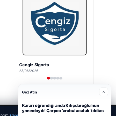
Cengiz Sigorta
23/06/2026
×
Göz Atın
Kararı öğrendiği anda Kılıçdaroğlu’nun
yanındaydı! Çarpıcı ‘arabuluculuk’ iddiası
ıyoruz.
Çerez Politikamız
Reddet
Kabul Et