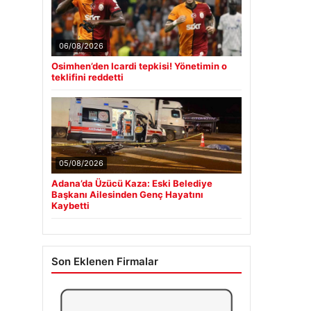
06/08/2026
Osimhen’den Icardi tepkisi! Yönetimin o
teklifini reddetti
05/08/2026
Adana’da Üzücü Kaza: Eski Belediye
Başkanı Ailesinden Genç Hayatını
Kaybetti
Son Eklenen Firmalar