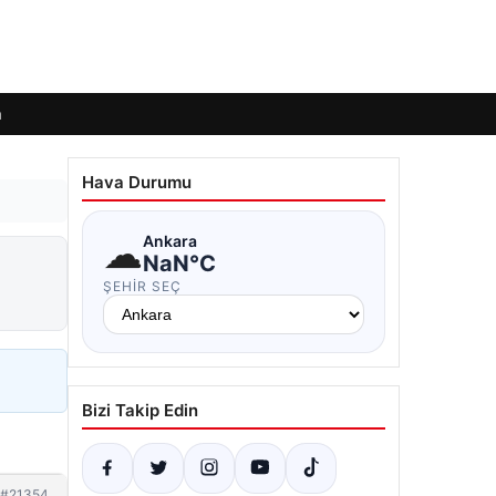
m
Hava Durumu
☁
Ankara
NaN°C
ŞEHIR SEÇ
Bizi Takip Edin
#21354