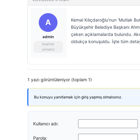
Kemal Kılıçdaroğlu’nun ‘Mutlak But
A
Büyükşehir Belediye Başkanı Ahmet 
çeken açıklamalarda bulundu. Akın’ı
admin
oldukça konuşuldu. İşte tüm detay
Anahtar
yönetici
1 yazı görüntüleniyor (toplam 1)
Bu konuyu yanıtlamak için giriş yapmış olmalısınız.
Kullanıcı adı:
Parola: