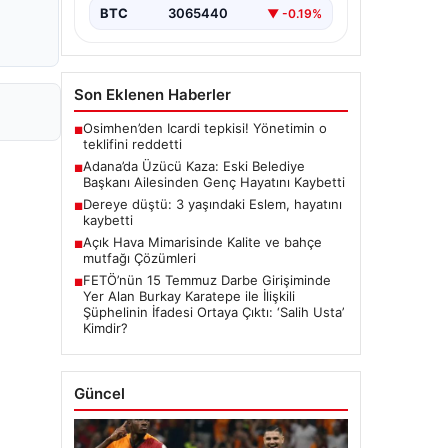
BTC
3065440
▼ -0.19%
Son Eklenen Haberler
Osimhen’den Icardi tepkisi! Yönetimin o
■
teklifini reddetti
Adana’da Üzücü Kaza: Eski Belediye
■
Başkanı Ailesinden Genç Hayatını Kaybetti
Dereye düştü: 3 yaşındaki Eslem, hayatını
■
kaybetti
Açık Hava Mimarisinde Kalite ve bahçe
■
mutfağı Çözümleri
FETÖ’nün 15 Temmuz Darbe Girişiminde
■
Yer Alan Burkay Karatepe ile İlişkili
Şüphelinin İfadesi Ortaya Çıktı: ‘Salih Usta’
Kimdir?
Güncel