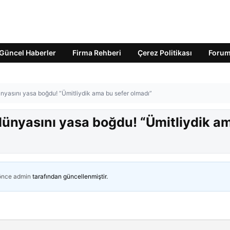
Güncel Haberler
Firma Rehberi
Çerez Politikası
Foru
dünyasını yasa boğdu! “Ümitliydik ama bu sefer olmadı”
t dünyasını yasa boğdu! “Ümitliydik a
 önce
admin
tarafından güncellenmiştir.