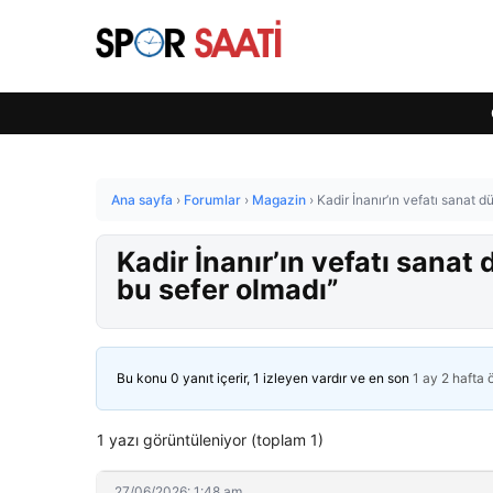
Ana sayfa
›
Forumlar
›
Magazin
›
Kadir İnanır’ın vefatı sanat 
Kadir İnanır’ın vefatı sana
bu sefer olmadı”
Bu konu 0 yanıt içerir, 1 izleyen vardır ve en son
1 ay 2 hafta
1 yazı görüntüleniyor (toplam 1)
27/06/2026: 1:48 am