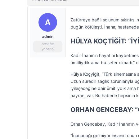
Zatürreye bağlı solunum sıkıntısı
A
bugün kötüleşti. İnanır, hastaned
admin
HÜLYA KOÇTİĞİT: “İ
Anahtar
yönetici
Kadir İnanır’ın hayatını kaybetme
ümitliydik ama bu sefer olmadı.” d
Hülya Koçyiğit, “Türk sinemasına alt
Uzun süredir sağlık sorunlarıyla 
iyileşeceğine dair ümitliydik ama 
hayranı var. Bu haberle hepsinin k
ORHAN GENCEBAY: “
Orhan Gencebay, Kadir İnanır’ın v
“İnanacağı gelmiyor insanın onun