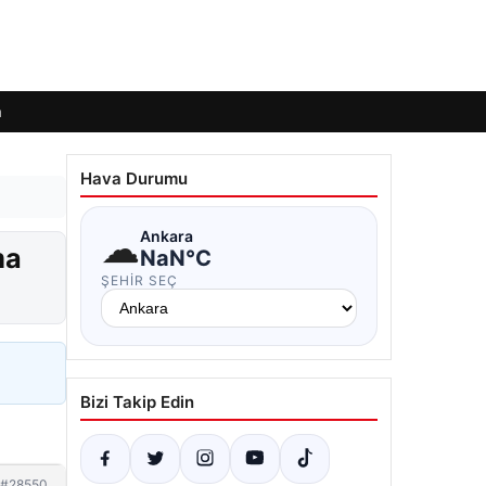
m
Hava Durumu
☁
Ankara
ma
NaN°C
ŞEHIR SEÇ
Bizi Takip Edin
#28550