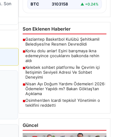
k. Son
BTC
3103158
▲ +0.24%
Son Eklenen Haberler
Gaziantep Basketbol Kulübü Şehitkamil
■
Belediyesi’ne Resmen Devredildi
Korku dolu anlar! Eşini barışmaya ikna
■
edemeyince çocuklarını balkonda rehin
aldı
Kelebek sohbet platformu İle Çevrim içi
■
İletişimin Seviyeli Adresi Ve Sohbet
Deneyimi
Nisan Ayı Doğum Yardımı Ödemeleri 2026:
■
Ödemeler Yapıldı mı? Bakan Göktaş’tan
Açıklama
Osimhen’den Icardi tepkisi! Yönetimin o
■
teklifini reddetti
Güncel