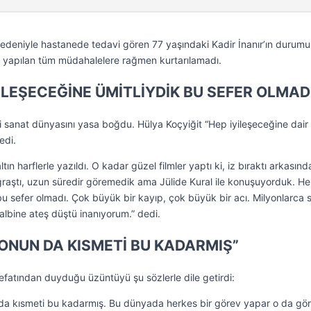
 nedeniyle hastanede tedavi gören 77 yaşındaki Kadir İnanır’ın durumu
e yapılan tüm müdahalelere rağmen kurtarılamadı.
YİLEŞECEĞİNE ÜMİTLİYDİK BU SEFER OLMAD
si sanat dünyasını yasa boğdu. Hülya Koçyiğit “Hep iyileşeceğine dair
edi.
ın harflerle yazıldı. O kadar güzel filmler yaptı ki, iz bıraktı arkasınd
uğraştı, uzun süredir göremedik ama Jülide Kural ile konuşuyorduk. H
bu sefer olmadı. Çok büyük bir kayıp, çok büyük bir acı. Milyonlarca 
albine ateş düştü inanıyorum.” dedi.
ONUN DA KISMETİ BU KADARMIŞ”
efatından duyduğu üzüntüyü şu sözlerle dile getirdi:
 da kısmeti bu kadarmış. Bu dünyada herkes bir görev yapar o da gör