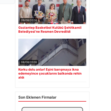
09/08/2026
Gaziantep Basketbol Kulübü Şehitkamil
Belediyesi’ne Resmen Devredildi
08/08/2026
Korku dolu anlar! Eşini barışmaya ikna
edemeyince çocuklarını balkonda rehin
aldı
Son Eklenen Firmalar