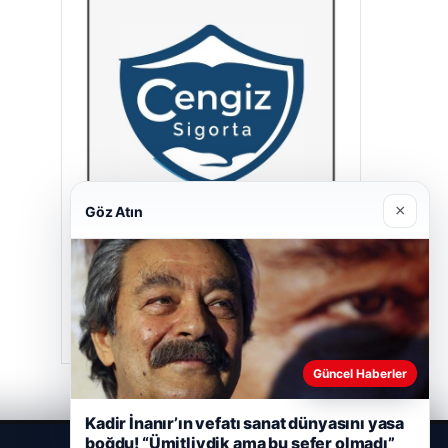
×
Göz Atın
Cengiz Sigorta
23/06/2026
Güncel Haberler
Kadir İnanır’ın vefatı sanat dünyasını yasa
boğdu! “Ümitliydik ama bu sefer olmadı”