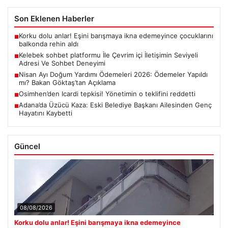
Son Eklenen Haberler
Korku dolu anlar! Eşini barışmaya ikna edemeyince çocuklarını
■
balkonda rehin aldı
Kelebek sohbet platformu İle Çevrim içi İletişimin Seviyeli
■
Adresi Ve Sohbet Deneyimi
Nisan Ayı Doğum Yardımı Ödemeleri 2026: Ödemeler Yapıldı
■
mı? Bakan Göktaş’tan Açıklama
Osimhen’den Icardi tepkisi! Yönetimin o teklifini reddetti
■
Adana’da Üzücü Kaza: Eski Belediye Başkanı Ailesinden Genç
■
Hayatını Kaybetti
Güncel
08/08/2026
Korku dolu anlar! Eşini barışmaya ikna edemeyince