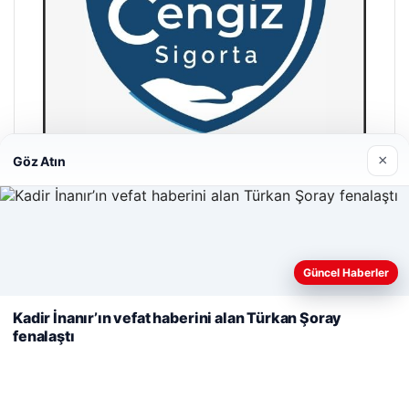
×
Göz Atın
Cengiz Sigorta
23/06/2026
Web sitemizi nasıl kullandığınızı daha iyi anlayabilmek,
Güncel Haberler
deneyiminizi kişiselleştirmek ve geliştirmek amacıyla çerezler
kullanıyoruz.
Çerez Politikamız
Kadir İnanır’ın vefat haberini alan Türkan Şoray
fenalaştı
Reddet
Kabul Et
© 2026 Spor Saati – Güncel Spor Haberleri