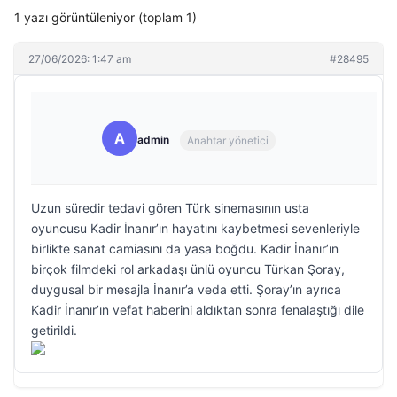
1 yazı görüntüleniyor (toplam 1)
27/06/2026: 1:47 am
#28495
A
admin
Anahtar yönetici
Uzun süredir tedavi gören Türk sinemasının usta
oyuncusu Kadir İnanır’ın hayatını kaybetmesi sevenleriyle
birlikte sanat camiasını da yasa boğdu. Kadir İnanır’ın
birçok filmdeki rol arkadaşı ünlü oyuncu Türkan Şoray,
duygusal bir mesajla İnanır’a veda etti. Şoray’ın ayrıca
Kadir İnanır’ın vefat haberini aldıktan sonra fenalaştığı dile
getirildi.