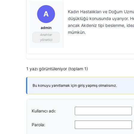
Kadın Hastalıkları ve Doğum Uzman
A
düşüklüğü konusunda uyarıyor. Her
ancak Akdeniz tipi beslenme, idea
admin
mümkün.
Anahtar
yönetici
1 yazı görüntüleniyor (toplam 1)
Bu konuyu yanıtlamak için giriş yapmış olmalısınız.
Kullanıcı adı:
Parola: