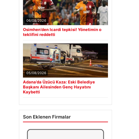
06/08/2026
Osimhen’den Icardi tepkisi! Yönetimin o
teklifini reddetti
05/08/2026
Adana’da Üzücü Kaza: Eski Belediye
Başkanı Ailesinden Genç Hayatını
Kaybetti
Son Eklenen Firmalar