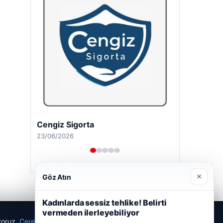
Cengiz Sigorta
23/06/2026
×
Göz Atın
Kadınlarda sessiz tehlike! Belirti
vermeden ilerleyebiliyor
ıyoruz.
Çerez Politikamız
Reddet
Kabul Et