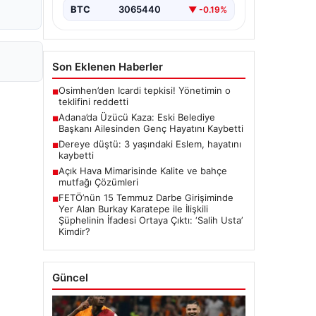
BTC
3065440
▼ -0.19%
Son Eklenen Haberler
Osimhen’den Icardi tepkisi! Yönetimin o
■
teklifini reddetti
Adana’da Üzücü Kaza: Eski Belediye
■
Başkanı Ailesinden Genç Hayatını Kaybetti
Dereye düştü: 3 yaşındaki Eslem, hayatını
■
kaybetti
Açık Hava Mimarisinde Kalite ve bahçe
■
mutfağı Çözümleri
FETÖ’nün 15 Temmuz Darbe Girişiminde
■
Yer Alan Burkay Karatepe ile İlişkili
Şüphelinin İfadesi Ortaya Çıktı: ‘Salih Usta’
Kimdir?
Güncel