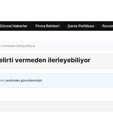
Güncel Haberler
Firma Rehberi
Çerez Politikası
Foru
ti vermeden ilerleyebiliyor
elirti vermeden ilerleyebiliyor
min
tarafından güncellenmiştir.