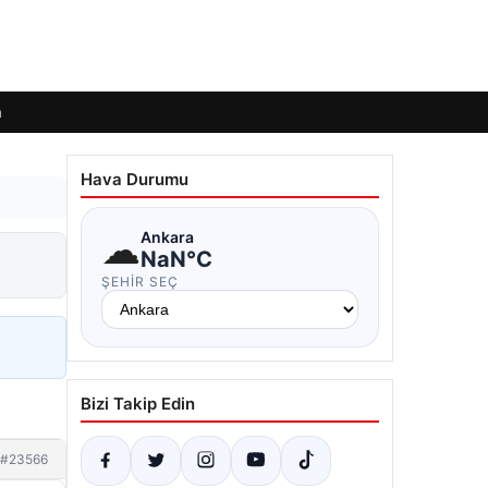
m
Hava Durumu
☁
Ankara
NaN°C
ŞEHIR SEÇ
Bizi Takip Edin
#23566