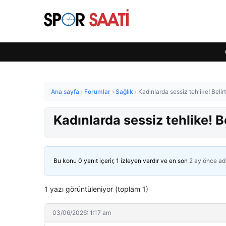
Ana sayfa
›
Forumlar
›
Sağlık
›
Kadınlarda sessiz tehlike! Belir
Kadınlarda sessiz tehlike! B
Bu konu 0 yanıt içerir, 1 izleyen vardır ve en son
2 ay önce
ad
1 yazı görüntüleniyor (toplam 1)
03/06/2026: 1:17 am