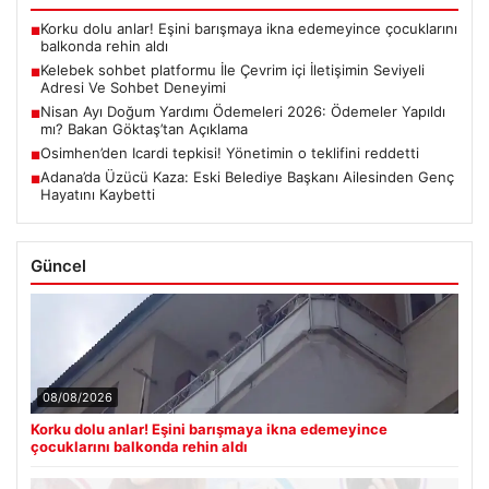
Korku dolu anlar! Eşini barışmaya ikna edemeyince çocuklarını
■
balkonda rehin aldı
Kelebek sohbet platformu İle Çevrim içi İletişimin Seviyeli
■
Adresi Ve Sohbet Deneyimi
Nisan Ayı Doğum Yardımı Ödemeleri 2026: Ödemeler Yapıldı
■
mı? Bakan Göktaş’tan Açıklama
Osimhen’den Icardi tepkisi! Yönetimin o teklifini reddetti
■
Adana’da Üzücü Kaza: Eski Belediye Başkanı Ailesinden Genç
■
Hayatını Kaybetti
Güncel
08/08/2026
Korku dolu anlar! Eşini barışmaya ikna edemeyince
çocuklarını balkonda rehin aldı