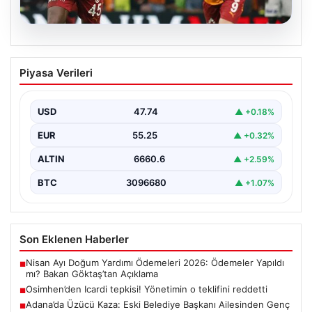
06.08.2026
Osimhen’den Icardi tepkisi! Yönetimin o
Piyasa Verileri
teklifini reddetti
USD
47.74
▲ +0.18%
EUR
55.25
▲ +0.32%
ALTIN
6660.6
▲ +2.59%
BTC
3096680
▲ +1.07%
Son Eklenen Haberler
Nisan Ayı Doğum Yardımı Ödemeleri 2026: Ödemeler Yapıldı
■
mı? Bakan Göktaş’tan Açıklama
Osimhen’den Icardi tepkisi! Yönetimin o teklifini reddetti
■
Adana’da Üzücü Kaza: Eski Belediye Başkanı Ailesinden Genç
■