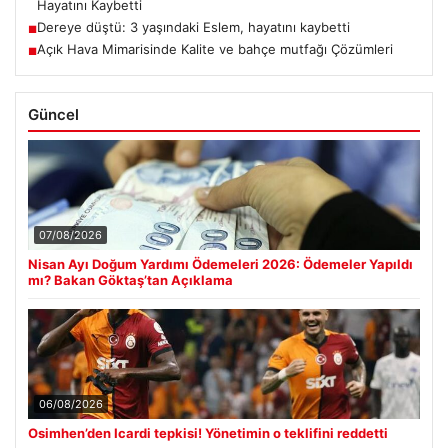
Hayatını Kaybetti
Dereye düştü: 3 yaşındaki Eslem, hayatını kaybetti
■
Açık Hava Mimarisinde Kalite ve bahçe mutfağı Çözümleri
■
Güncel
07/08/2026
Nisan Ayı Doğum Yardımı Ödemeleri 2026: Ödemeler Yapıldı
mı? Bakan Göktaş’tan Açıklama
06/08/2026
Osimhen’den Icardi tepkisi! Yönetimin o teklifini reddetti