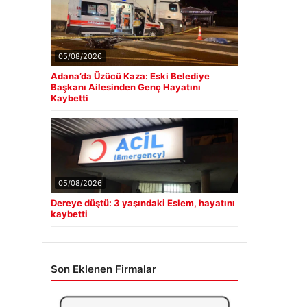
05/08/2026
Adana’da Üzücü Kaza: Eski Belediye
Başkanı Ailesinden Genç Hayatını
Kaybetti
05/08/2026
Dereye düştü: 3 yaşındaki Eslem, hayatını
kaybetti
Son Eklenen Firmalar