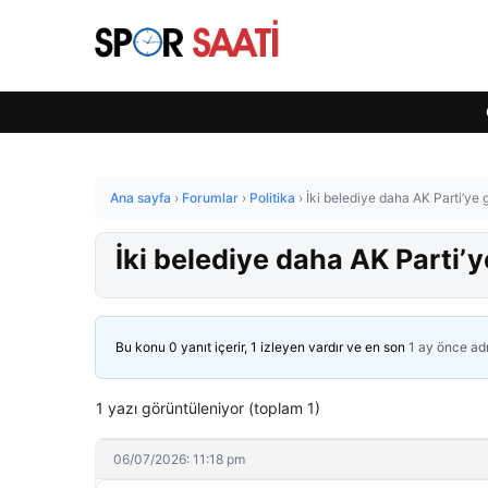
Ana sayfa
›
Forumlar
›
Politika
›
İki belediye daha AK Parti’ye g
İki belediye daha AK Parti’ye
Bu konu 0 yanıt içerir, 1 izleyen vardır ve en son
1 ay önce
ad
1 yazı görüntüleniyor (toplam 1)
06/07/2026: 11:18 pm