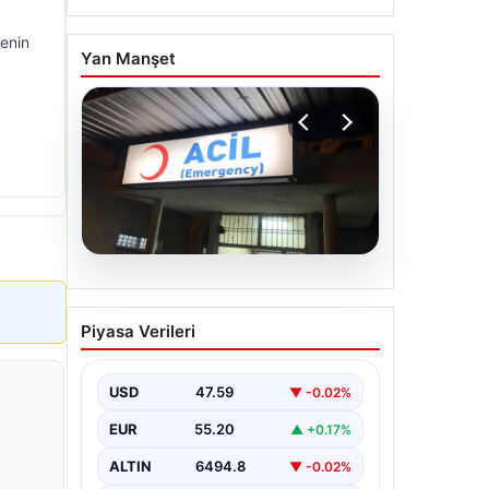
yenin
Yan Manşet
05.08.2026
Dereye düştü: 3 yaşındaki
Piyasa Verileri
Eslem, hayatını kaybetti
USD
47.59
▼ -0.02%
EUR
55.20
▲ +0.17%
ALTIN
6494.8
▼ -0.02%