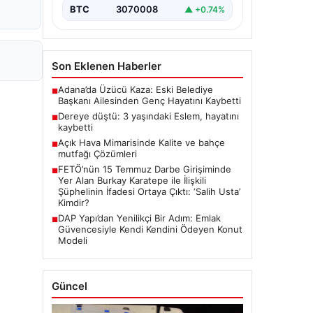
BTC
3070008
▲ +0.74%
Son Eklenen Haberler
Adana’da Üzücü Kaza: Eski Belediye
■
Başkanı Ailesinden Genç Hayatını Kaybetti
Dereye düştü: 3 yaşındaki Eslem, hayatını
■
kaybetti
Açık Hava Mimarisinde Kalite ve bahçe
■
mutfağı Çözümleri
FETÖ’nün 15 Temmuz Darbe Girişiminde
■
Yer Alan Burkay Karatepe ile İlişkili
Şüphelinin İfadesi Ortaya Çıktı: ‘Salih Usta’
Kimdir?
DAP Yapı’dan Yenilikçi Bir Adım: Emlak
■
Güvencesiyle Kendi Kendini Ödeyen Konut
Modeli
Güncel