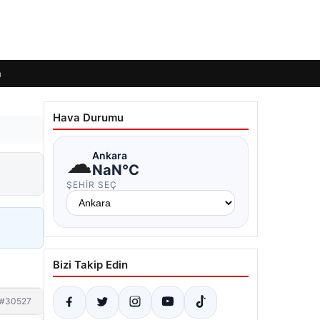
m
Hava Durumu
☁
Ankara
NaN°C
ŞEHIR SEÇ
Bizi Takip Edin
#30527