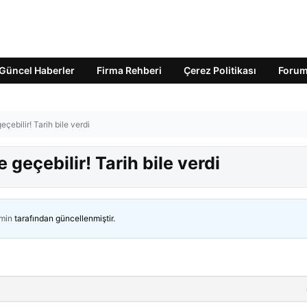
Güncel Haberler
Firma Rehberi
Çerez Politikası
Foru
eçebilir! Tarih bile verdi
 geçebilir! Tarih bile verdi
min
tarafından güncellenmiştir.