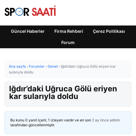
Güncel Haberler
Firma Rehberi
Çerez Politikası
Forum
Ana sayfa
›
Forumlar
›
Genel
›
Iğdır’daki Uğruca Gölü eriyen kar
sularıyla doldu
Iğdır’daki Uğruca Gölü eriyen
kar sularıyla doldu
Bu konu 0 yanıt içerir, 1 izleyen vardır ve en son
2 ay önce
admin
tarafından güncellenmiştir.