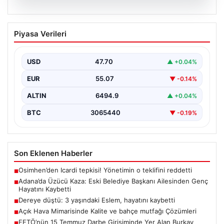
05.08.2026
Adana’da Üzücü Kaza: Eski Belediye
Piyasa Verileri
Başkanı Ailesinden Genç Hayatını
Kaybetti
USD
47.70
▲ +0.04%
Adana'nın Pozantı ilçesinde meydana gelen korkutucu
trafik kazası, bölgede büyük üzüntüye neden oldu.
EUR
55.07
▼ -0.14%
Olayda,…
ALTIN
6494.9
▲ +0.04%
BTC
3065440
▼ -0.19%
Son Eklenen Haberler
Osimhen’den Icardi tepkisi! Yönetimin o teklifini reddetti
■
Adana’da Üzücü Kaza: Eski Belediye Başkanı Ailesinden Genç
■
Hayatını Kaybetti
Dereye düştü: 3 yaşındaki Eslem, hayatını kaybetti
■
Açık Hava Mimarisinde Kalite ve bahçe mutfağı Çözümleri
■
FETÖ’nün 15 Temmuz Darbe Girişiminde Yer Alan Burkay
■