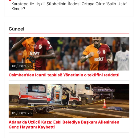
Karatepe ile İlişkili Şüphelinin İfadesi Ortaya Çıktı: ‘Salih Usta’
Kimdir?
Güncel
06/08/2026
Osimhen’den Icardi tepkisi! Yönetimin o teklifini reddetti
05/08/2026
Adana’da Üzücü Kaza: Eski Belediye Başkanı Ailesinden
Genç Hayatını Kaybetti