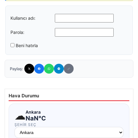
Kullanıcı adı:
Parola:
Beni hatırla
Paylaş:
Hava Durumu
☁
Ankara
NaN°C
ŞEHIR SEÇ