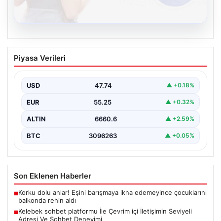
08.08.2026
Kelebek sohbet platformu İle Çevrim içi
Piyasa Verileri
İletişimin Seviyeli Adresi Ve Sohbet
Deneyimi
USD
47.74
▲ +0.18%
Sanal ortamında insanların seviyeli bir biçimde bağlantı
oluşturması ciddi bir hassasiyet ifade etmektedir.
EUR
55.25
▲ +0.32%
Halen…
ALTIN
6660.6
▲ +2.59%
BTC
3096263
▲ +0.05%
Son Eklenen Haberler
Korku dolu anlar! Eşini barışmaya ikna edemeyince çocuklarını
■
balkonda rehin aldı
Kelebek sohbet platformu İle Çevrim içi İletişimin Seviyeli
■
Adresi Ve Sohbet Deneyimi