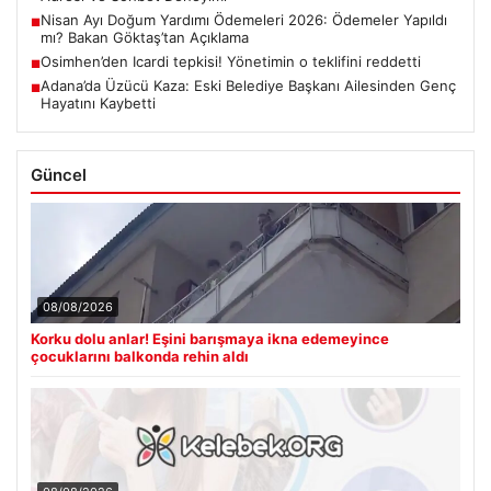
Nisan Ayı Doğum Yardımı Ödemeleri 2026: Ödemeler Yapıldı
■
mı? Bakan Göktaş’tan Açıklama
Osimhen’den Icardi tepkisi! Yönetimin o teklifini reddetti
■
Adana’da Üzücü Kaza: Eski Belediye Başkanı Ailesinden Genç
■
Hayatını Kaybetti
Güncel
08/08/2026
Korku dolu anlar! Eşini barışmaya ikna edemeyince
çocuklarını balkonda rehin aldı