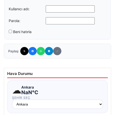
Kullanıcı adı:
Parola:
Beni hatırla
Paylaş:
Hava Durumu
☁
Ankara
NaN°C
ŞEHIR SEÇ