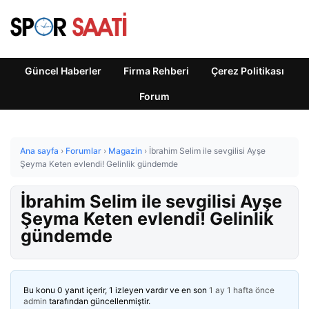
Güncel Haberler
Firma Rehberi
Çerez Politikası
Forum
Ana sayfa
›
Forumlar
›
Magazin
›
İbrahim Selim ile sevgilisi Ayşe
Şeyma Keten evlendi! Gelinlik gündemde
İbrahim Selim ile sevgilisi Ayşe
Şeyma Keten evlendi! Gelinlik
gündemde
Bu konu 0 yanıt içerir, 1 izleyen vardır ve en son
1 ay 1 hafta önce
admin
tarafından güncellenmiştir.