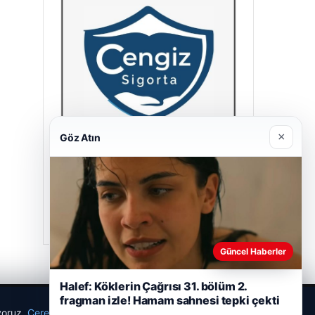
×
Göz Atın
Cengiz Sigorta
23/06/2026
Güncel Haberler
Halef: Köklerin Çağrısı 31. bölüm 2.
fragman izle! Hamam sahnesi tepki çekti
ıyoruz.
Çerez Politikamız
Reddet
Kabul Et