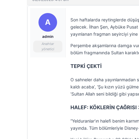
Son haftalarda reytinglerde düşüş
A
gelecek. İlhan Şen, Aybüke Pusat v
yayınlanan fragman seyirciyi yine i
admin
Anahtar
Perşembe akşamlarına damga vuran
yönetici
bölüm fragmanında Sultan karakte
TEPKİ ÇEKTİ
O sahneler daha yayınlanmadan seyi
kaldı acaba’, ‘Şu kızın yüzü gülmek
‘Sultan Allah seni bildiği gibi yapsı
HALEF: KÖKLERİN ÇAĞRISI 
“Yelduranlar’ın halefi benim karn
yayında. Tüm bölümleriyle Disney