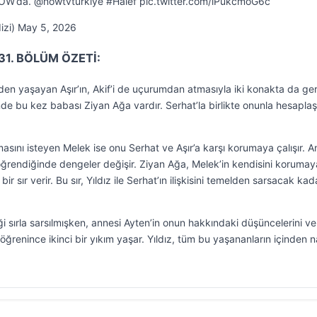
OW’da. @nowtvturkiye #Halef pic.twitter.com/lPukcmoG6c
dizi) May 5, 2026
31. BÖLÜM ÖZETİ:
den yaşayan Aşır’ın, Akif’i de uçurumdan atmasıyla iki konakta da ger
finde bu kez babası Ziyan Ağa vardır. Serhat’la birlikte onunla hesapl
sını isteyen Melek ise onu Serhat ve Aşır’a karşı korumaya çalışır. 
 öğrendiğinde dengeler değişir. Ziyan Ağa, Melek’in kendisini korumay
 sır verir. Bu sır, Yıldız ile Serhat’ın ilişkisini temelden sarsacak kad
ği sırla sarsılmışken, annesi Ayten’in onun hakkındaki düşüncelerini ve
öğrenince ikinci bir yıkım yaşar. Yıldız, tüm bu yaşananların içinden n