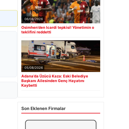
06/08/2026
Osimhen’den Icardi tepkisi! Yönetimin o
teklifini reddetti
05/08/2026
Adana’da Üzücü Kaza: Eski Belediye
Başkanı Ailesinden Genç Hayatını
Kaybetti
Son Eklenen Firmalar