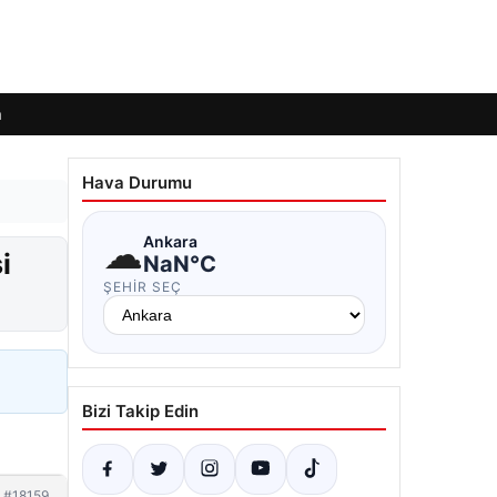
m
Hava Durumu
☁
Ankara
i
NaN°C
ŞEHIR SEÇ
Bizi Takip Edin
#18159