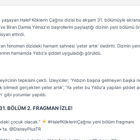
 yaşayan Halef Köklerin Çağrısı dizisi bu akşam 31. bölümüyle ekran
e Biran Damla Yılmaz’ın başrollerini paylaştığı dizinin yeni bölümü ö
syan ettirdi.
 fenomen dizideki hamam sahnesi ‘yeter artık’ dedirtti. Dizinin yen
rinin hamamda Yıldız’a şiddet uyguladığı görüldü.
rcinin tepkisini çekti. İzleyiciler; ‘Yıldızın başına gelmeyen başka n
 bilmedi gerçekten yeter artık’, ‘Ya yeter bu Yıldız’a yapılan şiddet art
n’ gibi yorumlar yapıldı.
31. BÖLÜM 2. FRAGMAN İZLE!
ımdaki çocuk olacak.”
#HalefKöklerinÇağrısı yeni bölüm fragmanı
+’ta. @DisneyPlusTR