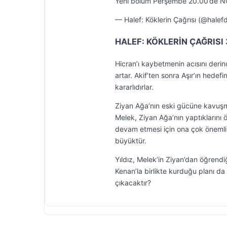
Yeni bölüm Perşembe 20.00’de N
— Halef: Köklerin Çağrısı (@halef
HALEF: KÖKLERİN ÇAĞRISI 
Hicran’ı kaybetmenin acısını derin
artar. Akif’ten sonra Aşır’ın hede
kararlıdırlar.
Ziyan Ağa’nın eski gücüne kavuşma
Melek, Ziyan Ağa’nın yaptıklarını
devam etmesi için ona çok önemli bir
büyüktür.
Yıldız, Melek’in Ziyan’dan öğrendi
Kenan’la birlikte kurduğu planı da 
çıkacaktır?