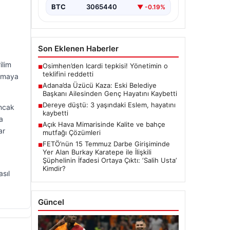
BTC
3065440
▼ -0.19%
Son Eklenen Haberler
ilim
Osimhen’den Icardi tepkisi! Yönetimin o
■
teklifini reddetti
aşmaya
Adana’da Üzücü Kaza: Eski Belediye
■
Başkanı Ailesinden Genç Hayatını Kaybetti
Dereye düştü: 3 yaşındaki Eslem, hayatını
Ancak
■
kaybetti
a
Açık Hava Mimarisinde Kalite ve bahçe
■
ar
mutfağı Çözümleri
FETÖ’nün 15 Temmuz Darbe Girişiminde
■
Yer Alan Burkay Karatepe ile İlişkili
Şüphelinin İfadesi Ortaya Çıktı: ‘Salih Usta’
Kimdir?
asıl
Güncel