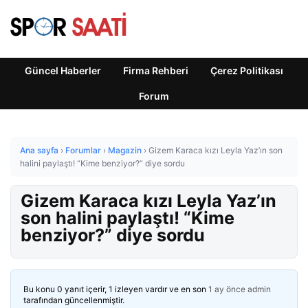
Güncel Haberler
Firma Rehberi
Çerez Politikası
Forum
Ana sayfa
›
Forumlar
›
Magazin
›
Gizem Karaca kızı Leyla Yaz’ın son
halini paylaştı! “Kime benziyor?” diye sordu
Gizem Karaca kızı Leyla Yaz’ın
son halini paylaştı! “Kime
benziyor?” diye sordu
Bu konu 0 yanıt içerir, 1 izleyen vardır ve en son
1 ay önce
admin
tarafından güncellenmiştir.