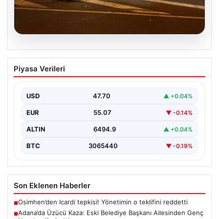
05.08.2026
Adana’da Üzücü Kaza: Eski Belediye
Piyasa Verileri
Başkanı Ailesinden Genç Hayatını
Kaybetti
USD
47.70
▲ +0.04%
Adana'nın Pozantı ilçesinde meydana gelen korkutucu
trafik kazası, bölgede büyük üzüntüye neden oldu.
EUR
55.07
▼ -0.14%
Olayda,…
ALTIN
6494.9
▲ +0.04%
BTC
3065440
▼ -0.19%
Son Eklenen Haberler
Osimhen’den Icardi tepkisi! Yönetimin o teklifini reddetti
■
Adana’da Üzücü Kaza: Eski Belediye Başkanı Ailesinden Genç
■