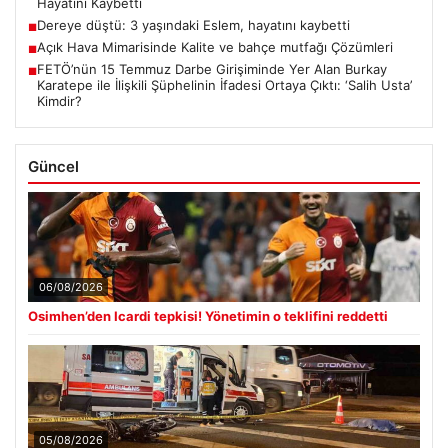
Hayatını Kaybetti
Dereye düştü: 3 yaşındaki Eslem, hayatını kaybetti
■
Açık Hava Mimarisinde Kalite ve bahçe mutfağı Çözümleri
■
FETÖ’nün 15 Temmuz Darbe Girişiminde Yer Alan Burkay
■
Karatepe ile İlişkili Şüphelinin İfadesi Ortaya Çıktı: ‘Salih Usta’
Kimdir?
Güncel
06/08/2026
Osimhen’den Icardi tepkisi! Yönetimin o teklifini reddetti
05/08/2026