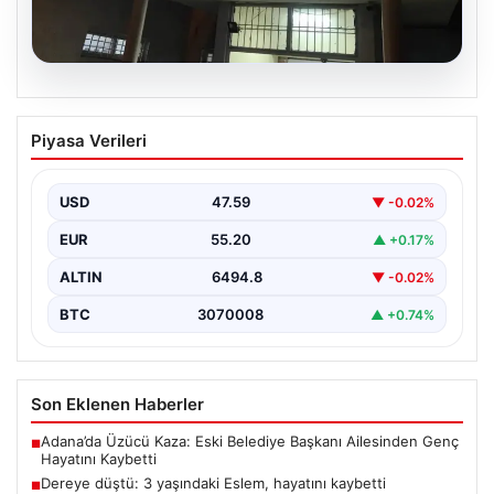
05.08.2026
Dereye düştü: 3 yaşındaki Eslem,
Piyasa Verileri
hayatını kaybetti
USD
47.59
▼ -0.02%
EUR
55.20
▲ +0.17%
ALTIN
6494.8
▼ -0.02%
BTC
3070008
▲ +0.74%
Son Eklenen Haberler
Adana’da Üzücü Kaza: Eski Belediye Başkanı Ailesinden Genç
■
Hayatını Kaybetti
Dereye düştü: 3 yaşındaki Eslem, hayatını kaybetti
■