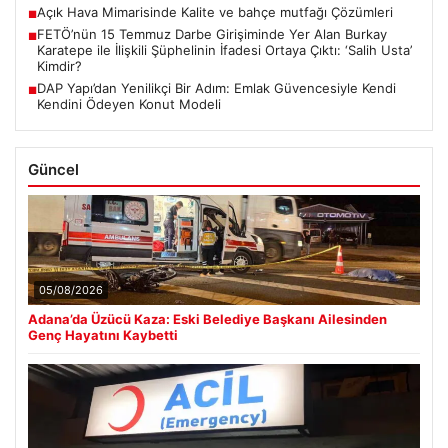
Açık Hava Mimarisinde Kalite ve bahçe mutfağı Çözümleri
■
FETÖ’nün 15 Temmuz Darbe Girişiminde Yer Alan Burkay
■
Karatepe ile İlişkili Şüphelinin İfadesi Ortaya Çıktı: ‘Salih Usta’
Kimdir?
DAP Yapı’dan Yenilikçi Bir Adım: Emlak Güvencesiyle Kendi
■
Kendini Ödeyen Konut Modeli
Güncel
05/08/2026
Adana’da Üzücü Kaza: Eski Belediye Başkanı Ailesinden
Genç Hayatını Kaybetti