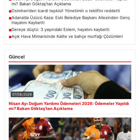
mı? Bakan Göktaş’tan Açıklama
Osimhen’den Icardi tepkisi! Yönetimin o teklifini reddetti
■
Adana’da Üzücü Kaza: Eski Belediye Başkanı Ailesinden Genç
■
Hayatını Kaybetti
Dereye düştü: 3 yaşındaki Eslem, hayatını kaybetti
■
Açık Hava Mimarisinde Kalite ve bahçe mutfağı Çözümleri
■
Güncel
07/08/2026
Nisan Ayı Doğum Yardımı Ödemeleri 2026: Ödemeler Yapıldı
mı? Bakan Göktaş’tan Açıklama