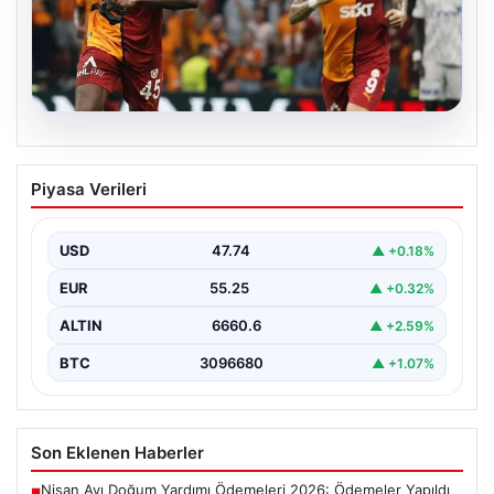
06.08.2026
Osimhen’den Icardi tepkisi! Yönetimin o
Piyasa Verileri
teklifini reddetti
USD
47.74
▲ +0.18%
EUR
55.25
▲ +0.32%
ALTIN
6660.6
▲ +2.59%
BTC
3096680
▲ +1.07%
Son Eklenen Haberler
Nisan Ayı Doğum Yardımı Ödemeleri 2026: Ödemeler Yapıldı
■