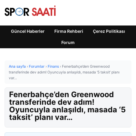
Güncel Haberler
Firma Rehberi
Çerez Politikası
Forum
Ana sayfa
›
Forumlar
›
Finans
›
Fenerbahçe’den Greenwood
transferinde dev adım! Oyuncuyla anlaşıldı, masada ‘5 taksit’ planı
var…
Fenerbahçe’den Greenwood
transferinde dev adım!
Oyuncuyla anlaşıldı, masada ‘5
taksit’ planı var…