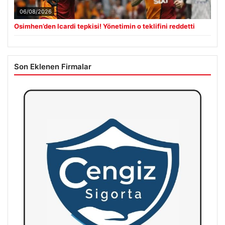
06/08/2026
Osimhen’den Icardi tepkisi! Yönetimin o teklifini reddetti
Son Eklenen Firmalar