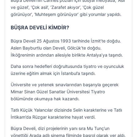
Büşra Develi’nin Cannes pozları için sosyal medyada; ‘Asil
ve güzel’, ‘Çok asil’, ‘Zarafet akıyor’, ‘Çok güzel
görünüyor’, ‘Muhteşem görünüyor’ gibi yorumlar yapıldı.
BÜŞRA DEVELİ KİMDİR?
Büşra Develi 25 Ağustos 1993 tarihinde İzmit’te doğdu.
Aslen Bayburtlu olan Develi, Gölcük’te doğdu.
İlköğrenimin ardından ailesiyle birlikte Antalya’ya taşındı.
Daha sonra hedefleri doğrultusunda tiyatro ve oyunculuk
üzerine eğitim almak için İstanbul’a taşındı.
Üniversite ve yetenek sınavlarından başarıyla geçerek
Mimar Sinan Güzel Sanatlar Üniversitesi Tiyatro
bölümünde okumaya hak kazandı.
Tatlı Küçük Yalancılar dizisinde Selin karakterine ve Tatlı
İntikam’da Rüzgar karakterine hayat verdi.
Büşra Develi, dizi projelerinin yanı sıra Mu Tunç’un
yönettiği Arada adlı sinema filminde başrol olarak yer aldı.