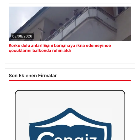
08/08/2026
Korku dolu anlar! Eşini barışmaya ikna edemeyince
çocuklarını balkonda rehin aldı
Son Eklenen Firmalar