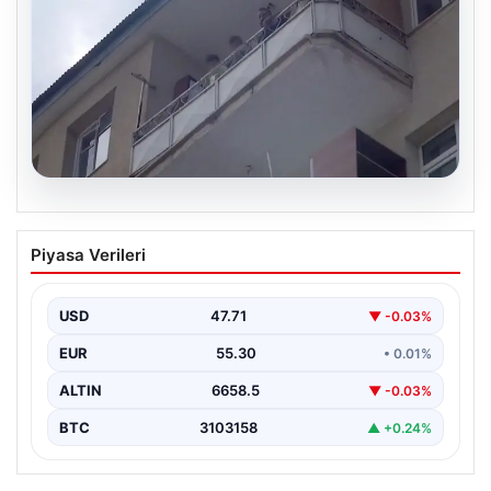
08.08.2026
Korku dolu anlar! Eşini barışmaya ikna
Piyasa Verileri
edemeyince çocuklarını balkonda rehin
aldı
USD
47.71
▼ -0.03%
EUR
55.30
• 0.01%
ALTIN
6658.5
▼ -0.03%
BTC
3103158
▲ +0.24%