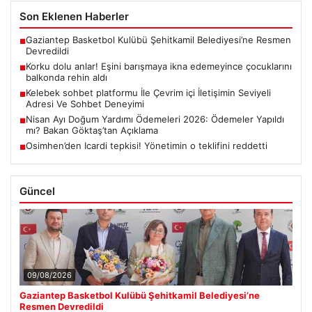
Son Eklenen Haberler
Gaziantep Basketbol Kulübü Şehitkamil Belediyesi’ne Resmen
■
Devredildi
Korku dolu anlar! Eşini barışmaya ikna edemeyince çocuklarını
■
balkonda rehin aldı
Kelebek sohbet platformu İle Çevrim içi İletişimin Seviyeli
■
Adresi Ve Sohbet Deneyimi
Nisan Ayı Doğum Yardımı Ödemeleri 2026: Ödemeler Yapıldı
■
mı? Bakan Göktaş’tan Açıklama
Osimhen’den Icardi tepkisi! Yönetimin o teklifini reddetti
■
Güncel
09/08/2026
Gaziantep Basketbol Kulübü Şehitkamil Belediyesi’ne
Resmen Devredildi