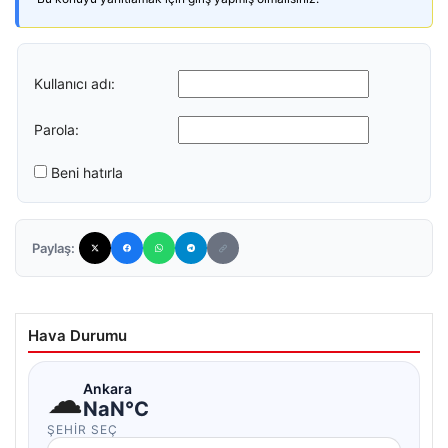
Kullanıcı adı:
Parola:
Beni hatırla
Paylaş:
Hava Durumu
☁
Ankara
NaN°C
ŞEHIR SEÇ