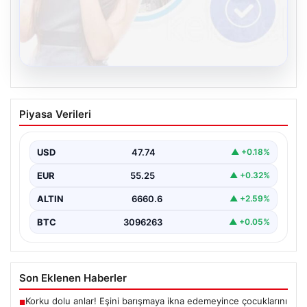
08.08.2026
Kelebek sohbet platformu İle Çevrim içi
Piyasa Verileri
İletişimin Seviyeli Adresi Ve Sohbet
Deneyimi
USD
47.74
▲ +0.18%
Sanal ortamında insanların seviyeli bir biçimde bağlantı
oluşturması ciddi bir hassasiyet ifade etmektedir.
EUR
55.25
▲ +0.32%
Halen…
ALTIN
6660.6
▲ +2.59%
BTC
3096263
▲ +0.05%
Son Eklenen Haberler
Korku dolu anlar! Eşini barışmaya ikna edemeyince çocuklarını
■