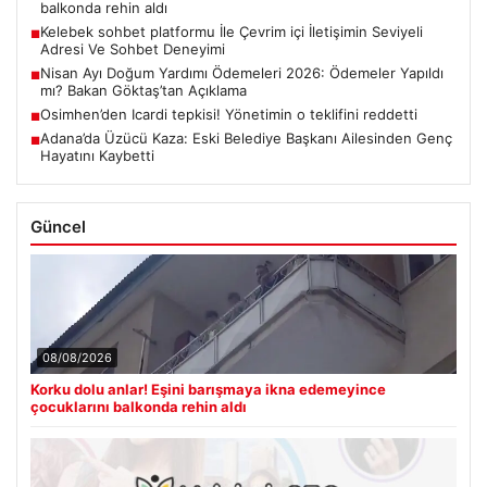
balkonda rehin aldı
Kelebek sohbet platformu İle Çevrim içi İletişimin Seviyeli
■
Adresi Ve Sohbet Deneyimi
Nisan Ayı Doğum Yardımı Ödemeleri 2026: Ödemeler Yapıldı
■
mı? Bakan Göktaş’tan Açıklama
Osimhen’den Icardi tepkisi! Yönetimin o teklifini reddetti
■
Adana’da Üzücü Kaza: Eski Belediye Başkanı Ailesinden Genç
■
Hayatını Kaybetti
Güncel
08/08/2026
Korku dolu anlar! Eşini barışmaya ikna edemeyince
çocuklarını balkonda rehin aldı