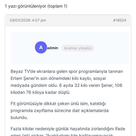
1 yazı görüntüleniyor (toplam 1)
09/05/2026: 4:07 pm
#18524
A
admin
Anahtar yönetici
Beyaz TV’de ekranlara gelen spor programlarıyla tanınan
Ertem Şener’in son dönemdeki kilo kaybı, sosyal
medyada gündem oldu. 6 ayda 32 kilo veren Şener, 108
kilodan 76 kiloya kadar düştü.
Fit görüntüsüyle dikkat çeken ünlü isim, katıldığı
programda zayıflama sürecine dair açıklamalarda
bulundu.
Fazla kilolar nedeniyle günlük hayatında zorlandığını ifade
eden ünlü spiker, “Ayakkabımı bile bağlayamayacak