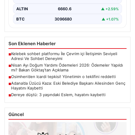
ALTIN
6660.6
▲ +2.59%
BTC
3096680
▲ +1.07%
Son Eklenen Haberler
Kelebek sohbet platformu İle Çevrim içi İletişimin Seviyeli
■
Adresi Ve Sohbet Deneyimi
Nisan Ayı Doğum Yardımı Ödemeleri 2026: Ödemeler Yapıldı
■
mı? Bakan Göktaş’tan Açıklama
Osimhen’den Icardi tepkisi! Yönetimin o teklifini reddetti
■
Adana’da Üzücü Kaza: Eski Belediye Başkanı Ailesinden Genç
■
Hayatını Kaybetti
Dereye düştü: 3 yaşındaki Eslem, hayatını kaybetti
■
Güncel