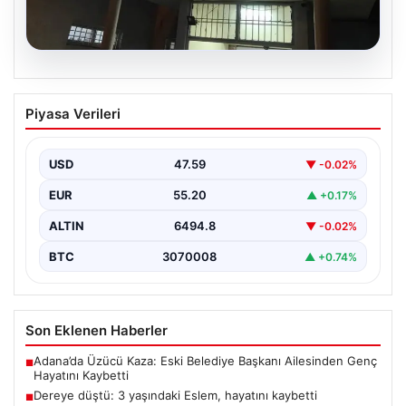
05.08.2026
Dereye düştü: 3 yaşındaki Eslem,
Piyasa Verileri
hayatını kaybetti
USD
47.59
▼ -0.02%
EUR
55.20
▲ +0.17%
ALTIN
6494.8
▼ -0.02%
BTC
3070008
▲ +0.74%
Son Eklenen Haberler
Adana’da Üzücü Kaza: Eski Belediye Başkanı Ailesinden Genç
■
Hayatını Kaybetti
Dereye düştü: 3 yaşındaki Eslem, hayatını kaybetti
■