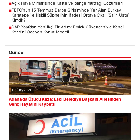
Açık Hava Mimarisinde Kalite ve bahçe mutfağı Çözümleri
■
FETÖ’nün 15 Temmuz Darbe Girişiminde Yer Alan Burkay
■
Karatepe ile İlişkili Şüphelinin İfadesi Ortaya Çıktı: ‘Salih Usta’
Kimdir?
DAP Yapı’dan Yenilikçi Bir Adım: Emlak Güvencesiyle Kendi
■
Kendini Ödeyen Konut Modeli
Güncel
05/08/2026
Adana’da Üzücü Kaza: Eski Belediye Başkanı Ailesinden
Genç Hayatını Kaybetti