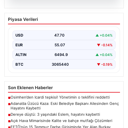
05.08.2026
Adana’da Üzücü Kaza: Eski Belediye
Piyasa Verileri
Başkanı Ailesinden Genç Hayatını
Kaybetti
USD
47.70
▲ +0.04%
Adana'nın Pozantı ilçesinde meydana gelen korkutucu
trafik kazası, bölgede büyük üzüntüye neden oldu.
EUR
55.07
▼ -0.14%
Olayda,…
ALTIN
6494.9
▲ +0.04%
BTC
3065440
▼ -0.19%
Son Eklenen Haberler
Osimhen’den Icardi tepkisi! Yönetimin o teklifini reddetti
■
Adana’da Üzücü Kaza: Eski Belediye Başkanı Ailesinden Genç
■
Hayatını Kaybetti
Dereye düştü: 3 yaşındaki Eslem, hayatını kaybetti
■
Açık Hava Mimarisinde Kalite ve bahçe mutfağı Çözümleri
■
FETÖ’nün 15 Temmuz Darbe Girişiminde Yer Alan Burkay
■