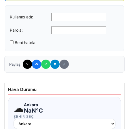
Kullanıcı adı:
Parola:
Beni hatırla
Paylaş:
Hava Durumu
☁
Ankara
NaN°C
ŞEHIR SEÇ