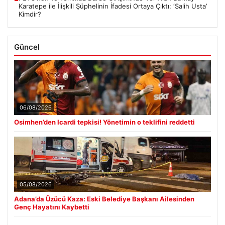
Karatepe ile İlişkili Şüphelinin İfadesi Ortaya Çıktı: ‘Salih Usta’
Kimdir?
Güncel
06/08/2026
Osimhen’den Icardi tepkisi! Yönetimin o teklifini reddetti
05/08/2026
Adana’da Üzücü Kaza: Eski Belediye Başkanı Ailesinden
Genç Hayatını Kaybetti