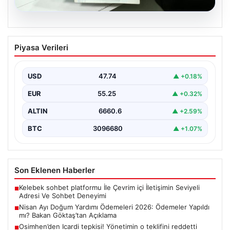
07.08.2026
Nisan Ayı Doğum Yardımı Ödemeleri
Piyasa Verileri
2026: Ödemeler Yapıldı mı? Bakan
Göktaş’tan Açıklama
USD
47.74
▲ +0.18%
Her ay düzenli olarak yapılan doğum yardımı ödemeleri,
ihtiyaç sahibi ailelerin yaşamını kolaylaştırmaya devam…
EUR
55.25
▲ +0.32%
ALTIN
6660.6
▲ +2.59%
BTC
3096680
▲ +1.07%
Son Eklenen Haberler
Kelebek sohbet platformu İle Çevrim içi İletişimin Seviyeli
■
Adresi Ve Sohbet Deneyimi
Nisan Ayı Doğum Yardımı Ödemeleri 2026: Ödemeler Yapıldı
■
mı? Bakan Göktaş’tan Açıklama
Osimhen’den Icardi tepkisi! Yönetimin o teklifini reddetti
■