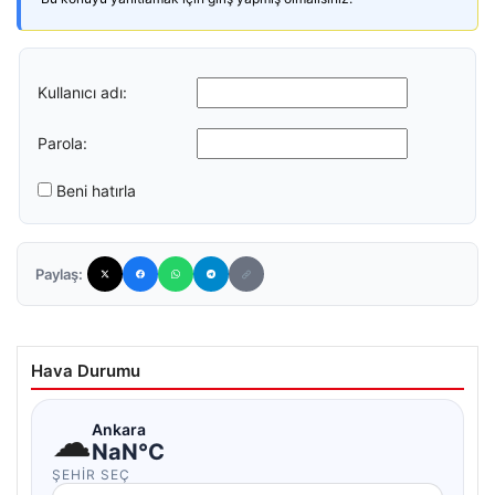
Kullanıcı adı:
Parola:
Beni hatırla
Paylaş:
Hava Durumu
☁
Ankara
NaN°C
ŞEHIR SEÇ