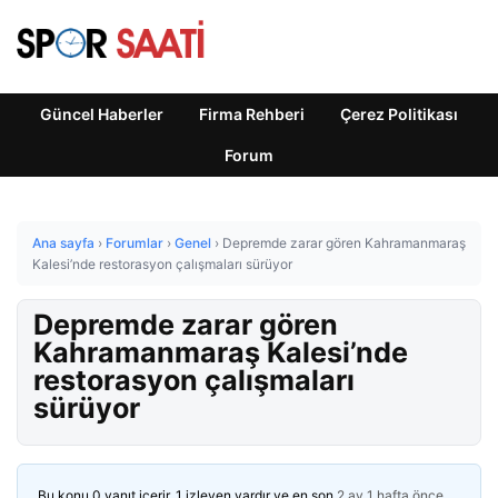
Güncel Haberler
Firma Rehberi
Çerez Politikası
Forum
Ana sayfa
›
Forumlar
›
Genel
›
Depremde zarar gören Kahramanmaraş
Kalesi’nde restorasyon çalışmaları sürüyor
Depremde zarar gören
Kahramanmaraş Kalesi’nde
restorasyon çalışmaları
sürüyor
Bu konu 0 yanıt içerir, 1 izleyen vardır ve en son
2 ay 1 hafta önce