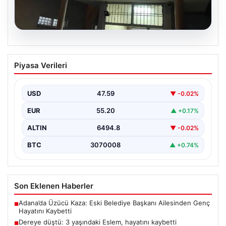
05.08.2026
Dereye düştü: 3 yaşındaki Eslem,
Piyasa Verileri
hayatını kaybetti
USD
47.59
▼ -0.02%
EUR
55.20
▲ +0.17%
ALTIN
6494.8
▼ -0.02%
BTC
3070008
▲ +0.74%
Son Eklenen Haberler
Adana’da Üzücü Kaza: Eski Belediye Başkanı Ailesinden Genç
■
Hayatını Kaybetti
Dereye düştü: 3 yaşındaki Eslem, hayatını kaybetti
■