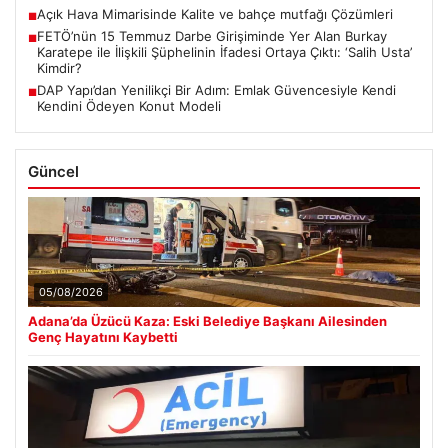
Açık Hava Mimarisinde Kalite ve bahçe mutfağı Çözümleri
■
FETÖ’nün 15 Temmuz Darbe Girişiminde Yer Alan Burkay
■
Karatepe ile İlişkili Şüphelinin İfadesi Ortaya Çıktı: ‘Salih Usta’
Kimdir?
DAP Yapı’dan Yenilikçi Bir Adım: Emlak Güvencesiyle Kendi
■
Kendini Ödeyen Konut Modeli
Güncel
05/08/2026
Adana’da Üzücü Kaza: Eski Belediye Başkanı Ailesinden
Genç Hayatını Kaybetti