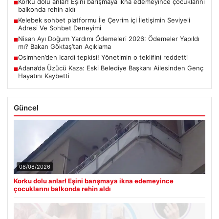
Korku dolu anlar! Eşini barışmaya ikna edemeyince çocuklarını
■
balkonda rehin aldı
Kelebek sohbet platformu İle Çevrim içi İletişimin Seviyeli
■
Adresi Ve Sohbet Deneyimi
Nisan Ayı Doğum Yardımı Ödemeleri 2026: Ödemeler Yapıldı
■
mı? Bakan Göktaş’tan Açıklama
Osimhen’den Icardi tepkisi! Yönetimin o teklifini reddetti
■
Adana’da Üzücü Kaza: Eski Belediye Başkanı Ailesinden Genç
■
Hayatını Kaybetti
Güncel
08/08/2026
Korku dolu anlar! Eşini barışmaya ikna edemeyince
çocuklarını balkonda rehin aldı