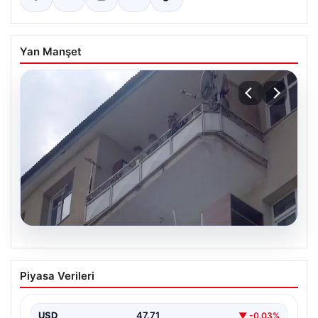
Yan Manşet
08.08.2026
Korku dolu anlar! Eşini barışmaya ikna
Piyasa Verileri
edemeyince çocuklarını balkonda rehin
aldı
USD
47.71
▼ -0.03%