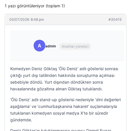
1 yazı görüntüleniyor (toplam 1)
05/07/2026: 8:48 pm
#30415
A
admin
Anahtar yönetici
Komedyen Deniz Göktaş ‘Ölü Deniz’ adlı gösterisi sonrası
çıktığı yurt dışı tatilinden hakkında soruşturma açılması
sebebiyle döndü. Yurt dışından döndükten sonra
havaalanında gözaltına alınan Göktaş tutuklandı.
‘Ölü Deniz’ adlı stand-up gösterisi nedeniyle ‘dini değerleri
aşağılama’ ve ‘cumhurbaşkanına hakaret’ suçlamalarıyla
tutuklanan komedyen sosyal medya X’te bir süredir
gündemde.
Deniz Göktaş’ın tutuklanmasına oyuncu Demet Evgar