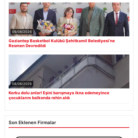
09/08/2026
Gaziantep Basketbol Kulübü Şehitkamil Belediyesi’ne
Resmen Devredildi
08/08/2026
Korku dolu anlar! Eşini barışmaya ikna edemeyince
çocuklarını balkonda rehin aldı
Son Eklenen Firmalar