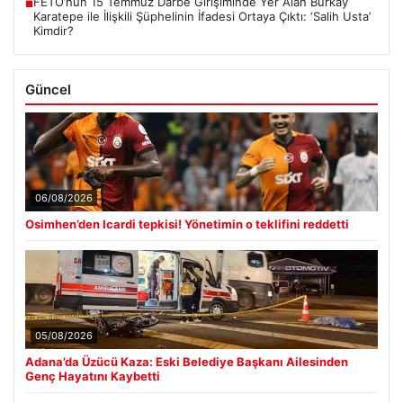
FETÖ’nün 15 Temmuz Darbe Girişiminde Yer Alan Burkay
■
Karatepe ile İlişkili Şüphelinin İfadesi Ortaya Çıktı: ‘Salih Usta’
Kimdir?
Güncel
06/08/2026
Osimhen’den Icardi tepkisi! Yönetimin o teklifini reddetti
05/08/2026
Adana’da Üzücü Kaza: Eski Belediye Başkanı Ailesinden
Genç Hayatını Kaybetti