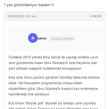
1 yazı görüntüleniyor (toplam 1)
08/05/2026: 4:51 am
#18096
A
admin
Anahtar yönetici
Özellikle 2010 yılında Rıza Sarraf ile yaptığı evlilikle uzun
süre gündemde kalan Ebru Gündeş’in özel hayatına dair
yeni iddialar magazin kulislerinde konuşuluyor.
Kısa süre önce yüzünü gerdiren Gündeş hakkında bomba
iddia: Gel Konuşalım programında ortaya atılan
söylentilere göre; Ebru Gündeş’in beşinci kez evlenmeye
hazırlandığı öne sürülüyor.
Ece Erken “Büyük şok” diyerek bu iddiayı canlı yayında
dile getirdi. Erken “Doktoruna kadar öğrendim ama buna