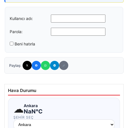
Kullanıcı adı:
Parola:
Beni hatırla
Paylaş:
Hava Durumu
☁
Ankara
NaN°C
ŞEHIR SEÇ