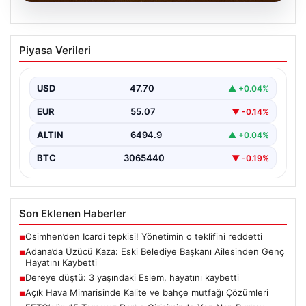
05.08.2026
Adana’da Üzücü Kaza: Eski Belediye
Piyasa Verileri
Başkanı Ailesinden Genç Hayatını
Kaybetti
USD
47.70
▲ +0.04%
Adana'nın Pozantı ilçesinde meydana gelen korkutucu
trafik kazası, bölgede büyük üzüntüye neden oldu.
EUR
55.07
▼ -0.14%
Olayda,…
ALTIN
6494.9
▲ +0.04%
BTC
3065440
▼ -0.19%
Son Eklenen Haberler
Osimhen’den Icardi tepkisi! Yönetimin o teklifini reddetti
■
Adana’da Üzücü Kaza: Eski Belediye Başkanı Ailesinden Genç
■
Hayatını Kaybetti
Dereye düştü: 3 yaşındaki Eslem, hayatını kaybetti
■
Açık Hava Mimarisinde Kalite ve bahçe mutfağı Çözümleri
■