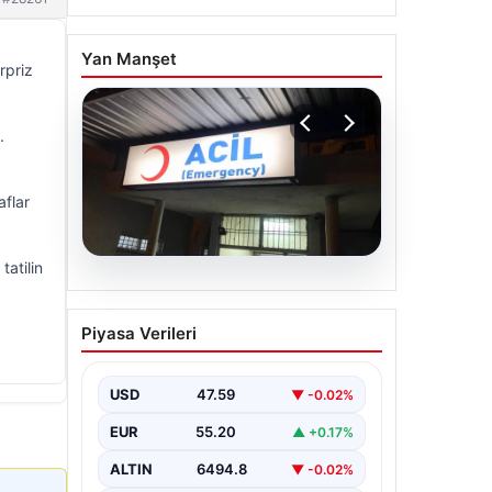
Yan Manşet
rpriz
.
aflar
tatilin
05.08.2026
Dereye düştü: 3 yaşındaki
Piyasa Verileri
Eslem, hayatını kaybetti
USD
47.59
▼ -0.02%
EUR
55.20
▲ +0.17%
ALTIN
6494.8
▼ -0.02%