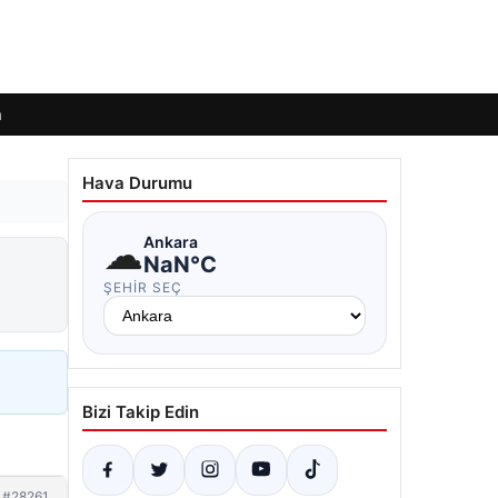
m
Hava Durumu
☁
Ankara
NaN°C
ŞEHIR SEÇ
Bizi Takip Edin
#28261