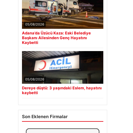
05/08/2026
Adana’da Üzücü Kaza: Eski Belediye
Başkanı Ailesinden Genç Hayatını
Kaybetti
05/08/2026
Dereye düştü: 3 yaşındaki Eslem, hayatını
kaybetti
Son Eklenen Firmalar