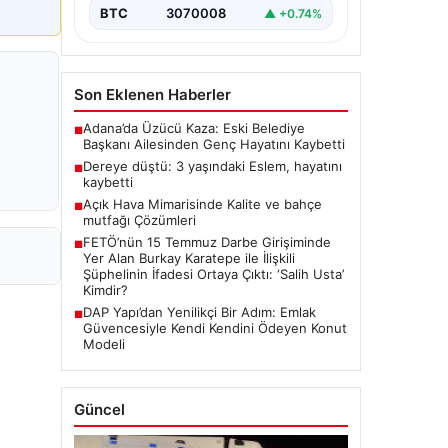
BTC
3070008
▲ +0.74%
Son Eklenen Haberler
Adana’da Üzücü Kaza: Eski Belediye
■
Başkanı Ailesinden Genç Hayatını Kaybetti
Dereye düştü: 3 yaşındaki Eslem, hayatını
■
kaybetti
Açık Hava Mimarisinde Kalite ve bahçe
■
mutfağı Çözümleri
FETÖ’nün 15 Temmuz Darbe Girişiminde
■
Yer Alan Burkay Karatepe ile İlişkili
Şüphelinin İfadesi Ortaya Çıktı: ‘Salih Usta’
Kimdir?
DAP Yapı’dan Yenilikçi Bir Adım: Emlak
■
Güvencesiyle Kendi Kendini Ödeyen Konut
Modeli
Güncel