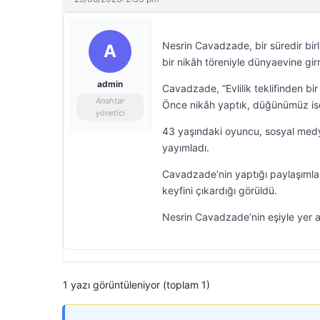
Nesrin Cavadzade, bir süredir bir
A
bir nikâh töreniyle dünyaevine girm
admin
Cavadzade, “Evlilik teklifinden bir
Anahtar
Önce nikâh yaptık, düğünümüz ise
yönetici
43 yaşındaki oyuncu, sosyal medya
yayımladı.
Cavadzade’nin yaptığı paylaşımlard
keyfini çıkardığı görüldü.
Nesrin Cavadzade’nin eşiyle yer ald
1 yazı görüntüleniyor (toplam 1)