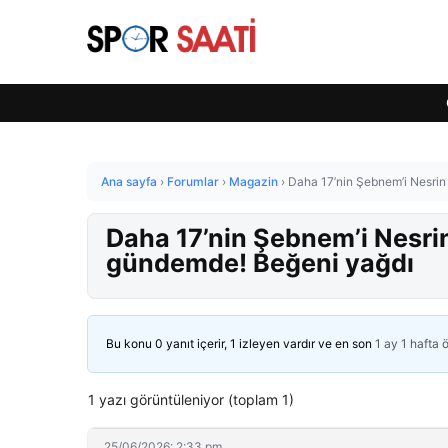
Ana sayfa
›
Forumlar
›
Magazin
›
Daha 17’nin Şebnem’i Nesrin
Daha 17’nin Şebnem’i Nesri
gündemde! Beğeni yağdı
Bu konu 0 yanıt içerir, 1 izleyen vardır ve en son
1 ay 1 hafta 
1 yazı görüntüleniyor (toplam 1)
25/06/2026: 2:33 pm