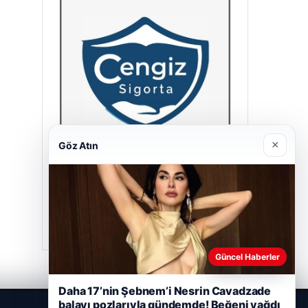
×
Göz Atın
Cengiz Sigorta
23/06/2026
Güncel Haberler
Daha 17’nin Şebnem’i Nesrin Cavadzade
balayı pozlarıyla gündemde! Beğeni yağdı