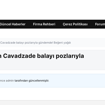
Güncel Haberler
Firma Rehberi
Çerez Politikası
Foru
 Cavadzade balayı pozlarıyla gündemde! Beğeni yağdı
n Cavadzade balayı pozlarıyla
önce
admin
tarafından güncellenmiştir.