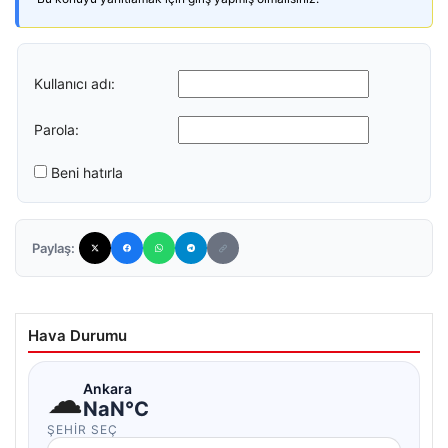
Kullanıcı adı:
Parola:
Beni hatırla
Paylaş:
Hava Durumu
☁
Ankara
NaN°C
ŞEHIR SEÇ