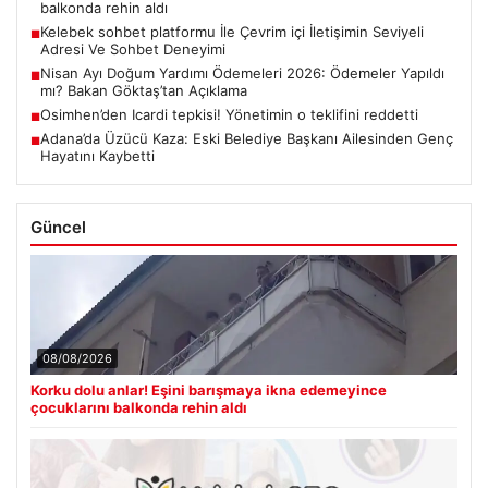
balkonda rehin aldı
Kelebek sohbet platformu İle Çevrim içi İletişimin Seviyeli
■
Adresi Ve Sohbet Deneyimi
Nisan Ayı Doğum Yardımı Ödemeleri 2026: Ödemeler Yapıldı
■
mı? Bakan Göktaş’tan Açıklama
Osimhen’den Icardi tepkisi! Yönetimin o teklifini reddetti
■
Adana’da Üzücü Kaza: Eski Belediye Başkanı Ailesinden Genç
■
Hayatını Kaybetti
Güncel
08/08/2026
Korku dolu anlar! Eşini barışmaya ikna edemeyince
çocuklarını balkonda rehin aldı