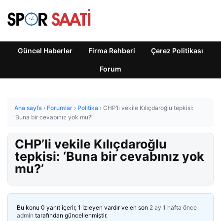
Güncel Haberler
Firma Rehberi
Çerez Politikası
Forum
Ana sayfa
›
Forumlar
›
Politika
›
CHP’li vekile Kılıçdaroğlu tepkisi:
‘Buna bir cevabınız yok mu?’
CHP’li vekile Kılıçdaroğlu
tepkisi: ‘Buna bir cevabınız yok
mu?’
Bu konu 0 yanıt içerir, 1 izleyen vardır ve en son
2 ay 1 hafta önce
admin
tarafından güncellenmiştir.