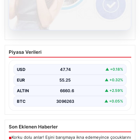
08.08.2026
Kelebek sohbet platformu İle Çevrim içi
Piyasa Verileri
İletişimin Seviyeli Adresi Ve Sohbet
Deneyimi
USD
47.74
▲ +0.18%
Sanal ortamında insanların seviyeli bir biçimde bağlantı
oluşturması ciddi bir hassasiyet ifade etmektedir.
EUR
55.25
▲ +0.32%
Halen…
ALTIN
6660.6
▲ +2.59%
BTC
3096263
▲ +0.05%
Son Eklenen Haberler
Korku dolu anlar! Eşini barışmaya ikna edemeyince çocuklarını
■