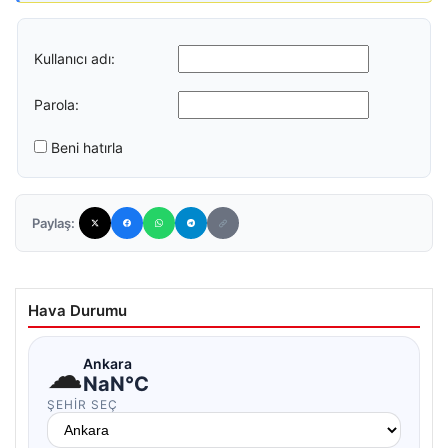
Kullanıcı adı:
Parola:
Beni hatırla
Paylaş:
Hava Durumu
☁
Ankara
NaN°C
ŞEHIR SEÇ