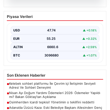
07.08.2026
Nisan Ayı Doğum Yardımı Ödemeleri
Piyasa Verileri
2026: Ödemeler Yapıldı mı? Bakan
Göktaş’tan Açıklama
USD
47.74
▲ +0.18%
Her ay düzenli olarak yapılan doğum yardımı ödemeleri,
ihtiyaç sahibi ailelerin yaşamını kolaylaştırmaya devam…
EUR
55.25
▲ +0.32%
ALTIN
6660.6
▲ +2.59%
BTC
3096680
▲ +1.07%
Son Eklenen Haberler
Kelebek sohbet platformu İle Çevrim içi İletişimin Seviyeli
■
Adresi Ve Sohbet Deneyimi
Nisan Ayı Doğum Yardımı Ödemeleri 2026: Ödemeler Yapıldı
■
mı? Bakan Göktaş’tan Açıklama
Osimhen’den Icardi tepkisi! Yönetimin o teklifini reddetti
■
Adana’da Üzücü Kaza: Eski Belediye Başkanı Ailesinden Genç
■