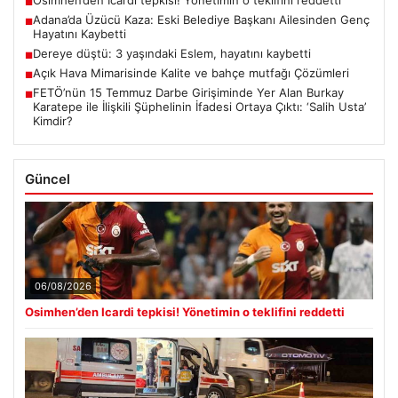
Osimhen’den Icardi tepkisi! Yönetimin o teklifini reddetti
■
Adana’da Üzücü Kaza: Eski Belediye Başkanı Ailesinden Genç
■
Hayatını Kaybetti
Dereye düştü: 3 yaşındaki Eslem, hayatını kaybetti
■
Açık Hava Mimarisinde Kalite ve bahçe mutfağı Çözümleri
■
FETÖ’nün 15 Temmuz Darbe Girişiminde Yer Alan Burkay
■
Karatepe ile İlişkili Şüphelinin İfadesi Ortaya Çıktı: ‘Salih Usta’
Kimdir?
Güncel
06/08/2026
Osimhen’den Icardi tepkisi! Yönetimin o teklifini reddetti