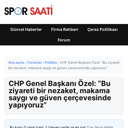
Güncel Haberler
Firma Rehberi
Çerez Politikası
Forum
Ana sayfa
›
Forumlar
›
Politika
›
CHP Genel Başkanı Özel: “Bu ziyareti
bir nezaket, makama saygı ve güven çerçevesinde yapıyoruz”
CHP Genel Başkanı Özel: “Bu
ziyareti bir nezaket, makama
saygı ve güven çerçevesinde
yapıyoruz”
Bu konu 0 yanıt içerir, 1 izleyen vardır ve en son
3 ay önce
admin