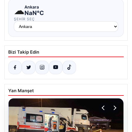
☁
Ankara
NaN°C
ŞEHIR SEÇ
Bizi Takip Edin
Yan Manşet