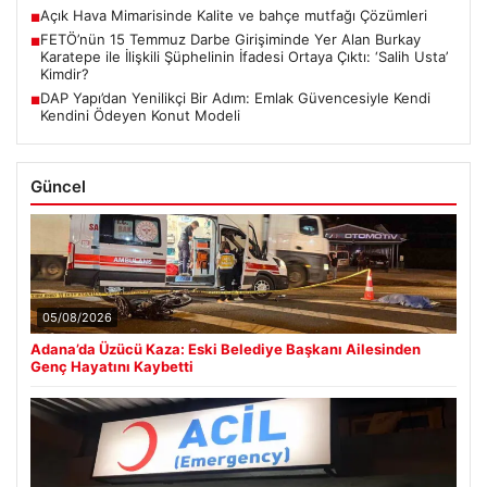
Açık Hava Mimarisinde Kalite ve bahçe mutfağı Çözümleri
■
FETÖ’nün 15 Temmuz Darbe Girişiminde Yer Alan Burkay
■
Karatepe ile İlişkili Şüphelinin İfadesi Ortaya Çıktı: ‘Salih Usta’
Kimdir?
DAP Yapı’dan Yenilikçi Bir Adım: Emlak Güvencesiyle Kendi
■
Kendini Ödeyen Konut Modeli
Güncel
05/08/2026
Adana’da Üzücü Kaza: Eski Belediye Başkanı Ailesinden
Genç Hayatını Kaybetti