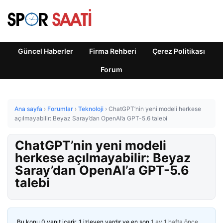
Güncel Haberler
Firma Rehberi
Çerez Politikası
Forum
Ana sayfa
›
Forumlar
›
Teknoloji
›
ChatGPT’nin yeni modeli herkese
açılmayabilir: Beyaz Saray’dan OpenAI’a GPT-5.6 talebi
ChatGPT’nin yeni modeli
herkese açılmayabilir: Beyaz
Saray’dan OpenAI’a GPT-5.6
talebi
Bu konu 0 yanıt içerir, 1 izleyen vardır ve en son
1 ay 1 hafta önce