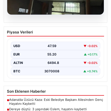
05.08.2026
Dereye düştü: 3 yaşındaki Eslem,
Piyasa Verileri
hayatını kaybetti
USD
47.59
▼ -0.02%
EUR
55.20
▲ +0.17%
ALTIN
6494.8
▼ -0.02%
BTC
3070008
▲ +0.74%
Son Eklenen Haberler
Adana’da Üzücü Kaza: Eski Belediye Başkanı Ailesinden Genç
■
Hayatını Kaybetti
Dereye düştü: 3 yaşındaki Eslem, hayatını kaybetti
■