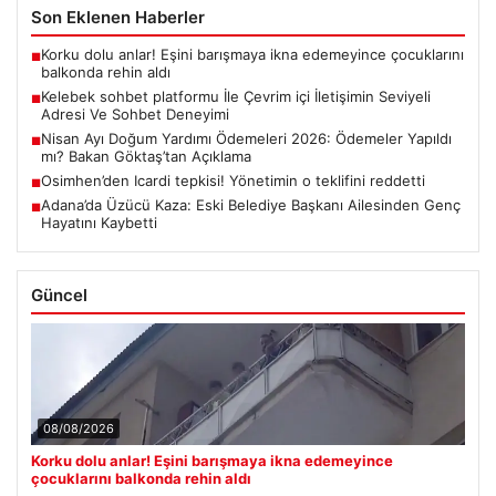
Son Eklenen Haberler
Korku dolu anlar! Eşini barışmaya ikna edemeyince çocuklarını
■
balkonda rehin aldı
Kelebek sohbet platformu İle Çevrim içi İletişimin Seviyeli
■
Adresi Ve Sohbet Deneyimi
Nisan Ayı Doğum Yardımı Ödemeleri 2026: Ödemeler Yapıldı
■
mı? Bakan Göktaş’tan Açıklama
Osimhen’den Icardi tepkisi! Yönetimin o teklifini reddetti
■
Adana’da Üzücü Kaza: Eski Belediye Başkanı Ailesinden Genç
■
Hayatını Kaybetti
Güncel
08/08/2026
Korku dolu anlar! Eşini barışmaya ikna edemeyince
çocuklarını balkonda rehin aldı