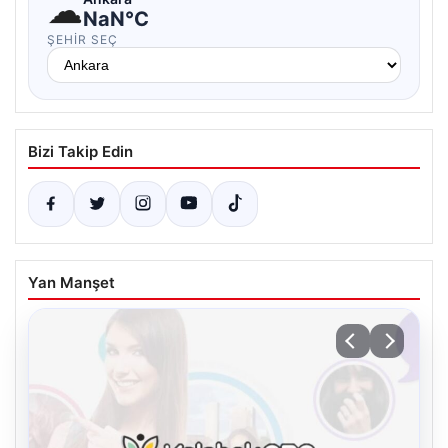
☁
NaN°C
ŞEHIR SEÇ
Bizi Takip Edin
Yan Manşet