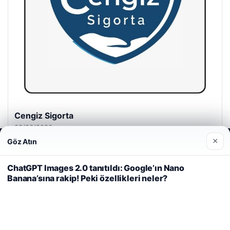
Cengiz Sigorta
23/06/2026
×
Göz Atın
Web sitemizi nasıl kullandığınızı daha iyi anlayabilmek,
deneyiminizi kişiselleştirmek ve geliştirmek amacıyla çerezler
kullanıyoruz.
Çerez Politikamız
ChatGPT Images 2.0 tanıtıldı: Google’ın Nano
Banana’sına rakip! Peki özellikleri neler?
Reddet
Kabul Et
© 2026 Spor Saati – Güncel Spor Haberleri
i
malta dil okulları
|
lemagrup.com.tr