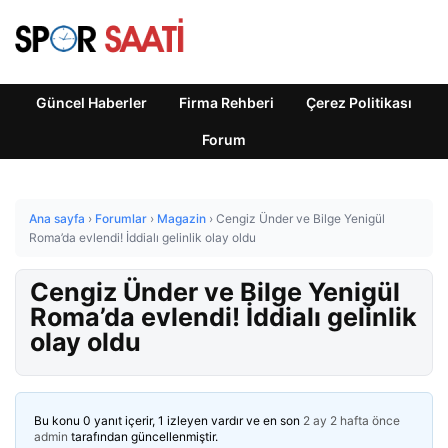
Güncel Haberler
Firma Rehberi
Çerez Politikası
Forum
Ana sayfa
›
Forumlar
›
Magazin
›
Cengiz Ünder ve Bilge Yenigül
Roma’da evlendi! İddialı gelinlik olay oldu
Cengiz Ünder ve Bilge Yenigül
Roma’da evlendi! İddialı gelinlik
olay oldu
Bu konu 0 yanıt içerir, 1 izleyen vardır ve en son
2 ay 2 hafta önce
admin
tarafından güncellenmiştir.