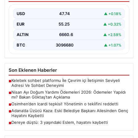
Göktaş’tan Açıklama
USD
47.74
▲ +0.18%
Her ay düzenli olarak yapılan doğum yardımı ödemeleri,
ihtiyaç sahibi ailelerin yaşamını kolaylaştırmaya devam…
EUR
55.25
▲ +0.32%
ALTIN
6660.6
▲ +2.59%
BTC
3096680
▲ +1.07%
Son Eklenen Haberler
Kelebek sohbet platformu İle Çevrim içi İletişimin Seviyeli
■
Adresi Ve Sohbet Deneyimi
Nisan Ayı Doğum Yardımı Ödemeleri 2026: Ödemeler Yapıldı
■
mı? Bakan Göktaş’tan Açıklama
Osimhen’den Icardi tepkisi! Yönetimin o teklifini reddetti
■
Adana’da Üzücü Kaza: Eski Belediye Başkanı Ailesinden Genç
■
Hayatını Kaybetti
Dereye düştü: 3 yaşındaki Eslem, hayatını kaybetti
■