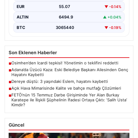
trafik kazası, bölgede büyük üzüntüye neden oldu.
EUR
55.07
▼ -0.14%
Olayda,…
ALTIN
6494.9
▲ +0.04%
BTC
3065440
▼ -0.19%
Son Eklenen Haberler
Osimhen’den Icardi tepkisi! Yönetimin o teklifini reddetti
■
Adana’da Üzücü Kaza: Eski Belediye Başkanı Ailesinden Genç
■
Hayatını Kaybetti
Dereye düştü: 3 yaşındaki Eslem, hayatını kaybetti
■
Açık Hava Mimarisinde Kalite ve bahçe mutfağı Çözümleri
■
FETÖ’nün 15 Temmuz Darbe Girişiminde Yer Alan Burkay
■
Karatepe ile İlişkili Şüphelinin İfadesi Ortaya Çıktı: ‘Salih Usta’
Kimdir?
Güncel