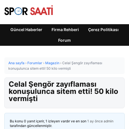
Güncel Haberler
Firma Rehberi
Çerez Politikası
Forum
Ana sayfa
›
Forumlar
›
Magazin
›
Celal Şengör zayıflaması
konuşulunca sitem etti! 50 kilo vermişti
Celal Şengör zayıflaması
konuşulunca sitem etti! 50 kilo
vermişti
Bu konu 0 yanıt içerir, 1 izleyen vardır ve en son
1 ay önce
admin
tarafından güncellenmiştir.