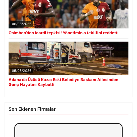
06/08/2026
Osimhen’den Icardi tepkisi! Yönetimin o teklifini reddetti
05/08/2026
Adana’da Üzücü Kaza: Eski Belediye Başkanı Ailesinden
Genç Hayatını Kaybetti
Son Eklenen Firmalar