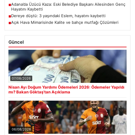
Adana’da Üzücü Kaza: Eski Belediye Başkanı Ailesinden Genç
■
Hayatını Kaybetti
Dereye düştü: 3 yaşındaki Eslem, hayatını kaybetti
■
Açık Hava Mimarisinde Kalite ve bahçe mutfağı Çözümleri
■
Güncel
07/08/2026
Nisan Ayı Doğum Yardımı Ödemeleri 2026: Ödemeler Yapıldı
mı? Bakan Göktaş’tan Açıklama
06/08/2026