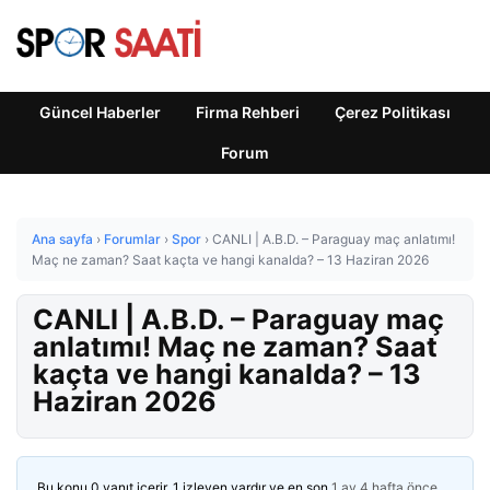
Güncel Haberler
Firma Rehberi
Çerez Politikası
Forum
Ana sayfa
›
Forumlar
›
Spor
›
CANLI | A.B.D. – Paraguay maç anlatımı!
Maç ne zaman? Saat kaçta ve hangi kanalda? – 13 Haziran 2026
CANLI | A.B.D. – Paraguay maç
anlatımı! Maç ne zaman? Saat
kaçta ve hangi kanalda? – 13
Haziran 2026
Bu konu 0 yanıt içerir, 1 izleyen vardır ve en son
1 ay 4 hafta önce