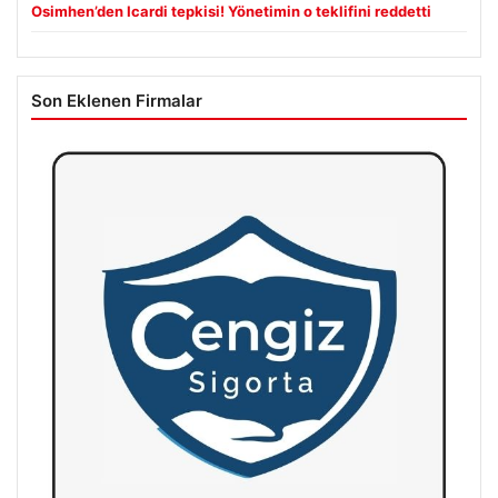
Osimhen’den Icardi tepkisi! Yönetimin o teklifini reddetti
Son Eklenen Firmalar