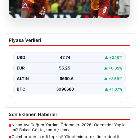
06.08.2026
Osimhen’den Icardi tepkisi! Yönetimin o
Piyasa Verileri
teklifini reddetti
USD
47.74
▲ +0.18%
EUR
55.25
▲ +0.32%
ALTIN
6660.6
▲ +2.59%
BTC
3096680
▲ +1.07%
Son Eklenen Haberler
Nisan Ayı Doğum Yardımı Ödemeleri 2026: Ödemeler Yapıldı
■
mı? Bakan Göktaş’tan Açıklama
Osimhen’den Icardi tepkisi! Yönetimin o teklifini reddetti
■