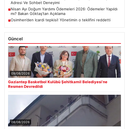
Adresi Ve Sohbet Deneyimi
Nisan Ayı Doğum Yardımı Ödemeleri 2026: Ödemeler Yapıldı
■
mı? Bakan Göktaş’tan Açıklama
Osimhen’den Icardi tepkisi! Yönetimin o teklifini reddetti
■
Güncel
09/08/2026
Gaziantep Basketbol Kulübü Şehitkamil Belediyesi’ne
Resmen Devredildi
08/08/2026