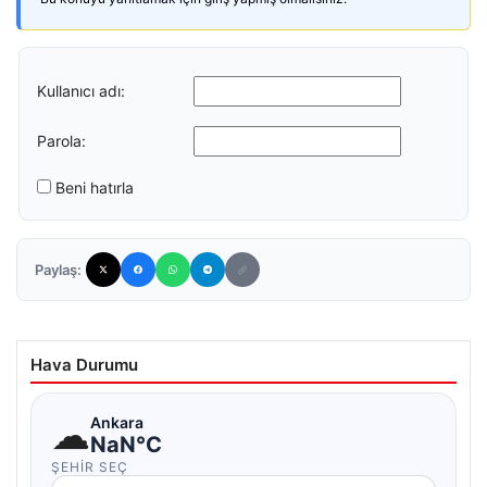
Kullanıcı adı:
Parola:
Beni hatırla
Paylaş:
Hava Durumu
☁
Ankara
NaN°C
ŞEHIR SEÇ