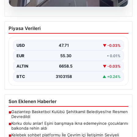
08.08.2026
Korku dolu anlar! Eşini barışmaya ikna
Piyasa Verileri
edemeyince çocuklarını balkonda rehin
aldı
USD
47.71
▼ -0.03%
EUR
55.30
• 0.01%
ALTIN
6658.5
▼ -0.03%
BTC
3103158
▲ +0.24%
Son Eklenen Haberler
Gaziantep Basketbol Kulübü Şehitkamil Belediyesi’ne Resmen
■
Devredildi
Korku dolu anlar! Eşini barışmaya ikna edemeyince çocuklarını
■
balkonda rehin aldı
Kelebek sohbet platformu İle Çevrim içi İletişimin Seviyeli
■