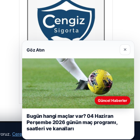
×
Göz Atın
Cengiz Sigorta
23/06/2026
Güncel Haberler
Bugün hangi maçlar var? 04 Haziran
Perşembe 2026 günün maç programı,
saatleri ve kanalları
ıyoruz.
Çerez Politikamız
Reddet
Kabul Et