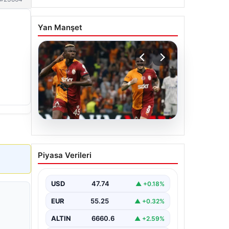
Yan Manşet
06.08.2026
Osimhen’den Icardi
Piyasa Verileri
tepkisi! Yönetimin o
teklifini reddetti
USD
47.74
▲ +0.18%
EUR
55.25
▲ +0.32%
ALTIN
6660.6
▲ +2.59%