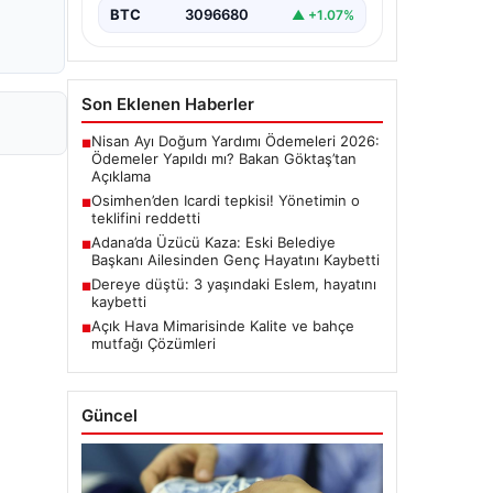
BTC
3096680
▲ +1.07%
Son Eklenen Haberler
Nisan Ayı Doğum Yardımı Ödemeleri 2026:
■
Ödemeler Yapıldı mı? Bakan Göktaş’tan
Açıklama
Osimhen’den Icardi tepkisi! Yönetimin o
■
teklifini reddetti
Adana’da Üzücü Kaza: Eski Belediye
■
Başkanı Ailesinden Genç Hayatını Kaybetti
Dereye düştü: 3 yaşındaki Eslem, hayatını
■
kaybetti
Açık Hava Mimarisinde Kalite ve bahçe
■
mutfağı Çözümleri
Güncel