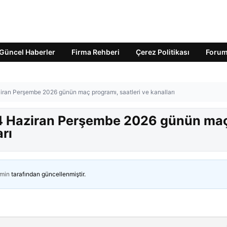
Güncel Haberler
Firma Rehberi
Çerez Politikası
Foru
ran Perşembe 2026 günün maç programı, saatleri ve kanalları
04 Haziran Perşembe 2026 günün ma
arı
min
tarafından güncellenmiştir.