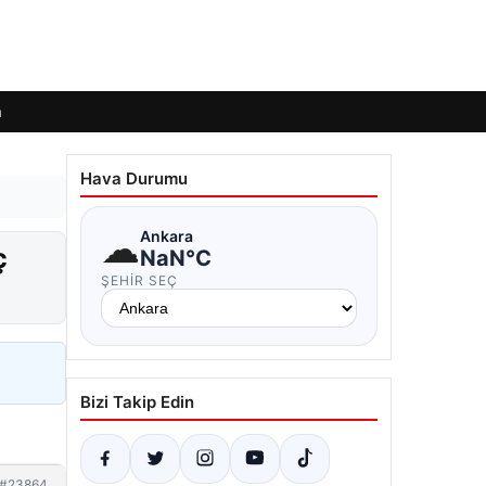
m
Hava Durumu
☁
Ankara
ç
NaN°C
ŞEHIR SEÇ
Bizi Takip Edin
#23864