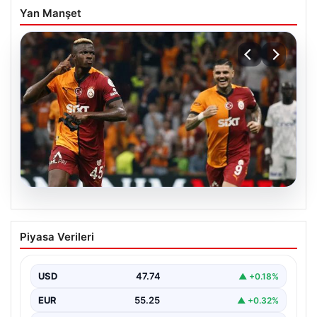
Yan Manşet
06.08.2026
Osimhen’den Icardi tepkisi! Yönetimin o
Piyasa Verileri
teklifini reddetti
USD
47.74
▲ +0.18%
EUR
55.25
▲ +0.32%