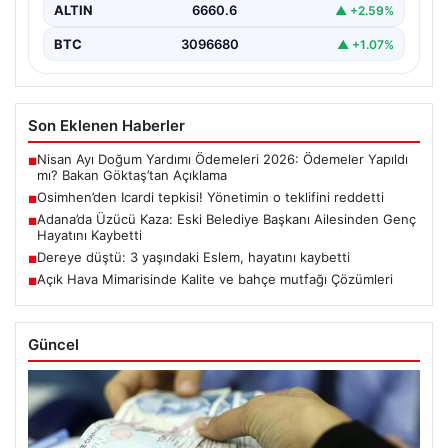
ALTIN
6660.6
▲ +2.59%
BTC
3096680
▲ +1.07%
Son Eklenen Haberler
Nisan Ayı Doğum Yardımı Ödemeleri 2026: Ödemeler Yapıldı
■
mı? Bakan Göktaş’tan Açıklama
Osimhen’den Icardi tepkisi! Yönetimin o teklifini reddetti
■
Adana’da Üzücü Kaza: Eski Belediye Başkanı Ailesinden Genç
■
Hayatını Kaybetti
Dereye düştü: 3 yaşındaki Eslem, hayatını kaybetti
■
Açık Hava Mimarisinde Kalite ve bahçe mutfağı Çözümleri
■
Güncel