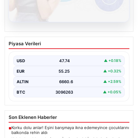
08.08.2026
Kelebek sohbet platformu İle Çevrim içi
Piyasa Verileri
İletişimin Seviyeli Adresi Ve Sohbet
Deneyimi
USD
47.74
▲ +0.18%
Sanal ortamında insanların seviyeli bir biçimde bağlantı
oluşturması ciddi bir hassasiyet ifade etmektedir.
EUR
55.25
▲ +0.32%
Halen…
ALTIN
6660.6
▲ +2.59%
BTC
3096263
▲ +0.05%
Son Eklenen Haberler
Korku dolu anlar! Eşini barışmaya ikna edemeyince çocuklarını
■
balkonda rehin aldı