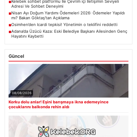
Kelebek sohbet platformu İle Çevrim içi İletişimin Seviyeli
■
Adresi Ve Sohbet Deneyimi
Nisan Ayı Doğum Yardımı Ödemeleri 2026: Ödemeler Yapıldı
■
mı? Bakan Göktaş’tan Açıklama
Osimhen’den Icardi tepkisi! Yönetimin o teklifini reddetti
■
Adana’da Üzücü Kaza: Eski Belediye Başkanı Ailesinden Genç
■
Hayatını Kaybetti
Güncel
08/08/2026
Korku dolu anlar! Eşini barışmaya ikna edemeyince
çocuklarını balkonda rehin aldı