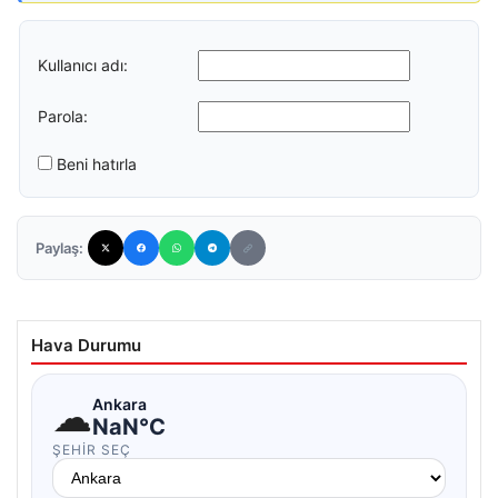
Kullanıcı adı:
Parola:
Beni hatırla
Paylaş:
Hava Durumu
☁
Ankara
NaN°C
ŞEHIR SEÇ