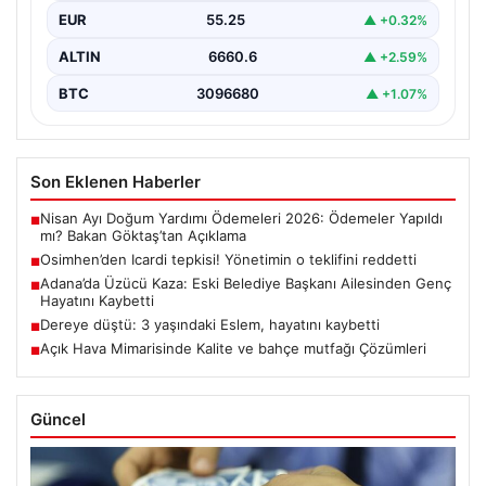
EUR
55.25
▲ +0.32%
ALTIN
6660.6
▲ +2.59%
BTC
3096680
▲ +1.07%
Son Eklenen Haberler
Nisan Ayı Doğum Yardımı Ödemeleri 2026: Ödemeler Yapıldı
■
mı? Bakan Göktaş’tan Açıklama
Osimhen’den Icardi tepkisi! Yönetimin o teklifini reddetti
■
Adana’da Üzücü Kaza: Eski Belediye Başkanı Ailesinden Genç
■
Hayatını Kaybetti
Dereye düştü: 3 yaşındaki Eslem, hayatını kaybetti
■
Açık Hava Mimarisinde Kalite ve bahçe mutfağı Çözümleri
■
Güncel