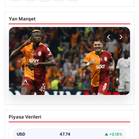
Yan Manşet
06.08.2026
Osimhen’den Icardi tepkisi! Yönetimin o
Piyasa Verileri
teklifini reddetti
USD
47.74
▲ +0.18%