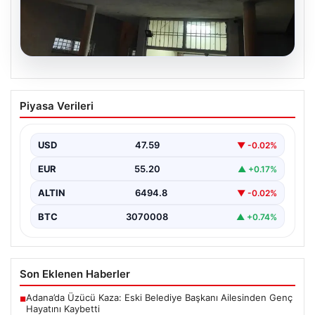
05.08.2026
Dereye düştü: 3 yaşındaki Eslem,
Piyasa Verileri
hayatını kaybetti
USD
47.59
▼ -0.02%
EUR
55.20
▲ +0.17%
ALTIN
6494.8
▼ -0.02%
BTC
3070008
▲ +0.74%
Son Eklenen Haberler
Adana’da Üzücü Kaza: Eski Belediye Başkanı Ailesinden Genç
■
Hayatını Kaybetti