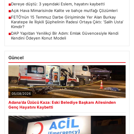
Dereye düştü: 3 yaşındaki Eslem, hayatını kaybetti
■
Açık Hava Mimarisinde Kalite ve bahçe mutfağı Çözümleri
■
FETÖ’nün 15 Temmuz Darbe Girişiminde Yer Alan Burkay
■
Karatepe ile İlişkili Şüphelinin İfadesi Ortaya Çıktı: ‘Salih Usta’
Kimdir?
DAP Yapı’dan Yenilikçi Bir Adım: Emlak Güvencesiyle Kendi
■
Kendini Ödeyen Konut Modeli
Güncel
05/08/2026
Adana’da Üzücü Kaza: Eski Belediye Başkanı Ailesinden
Genç Hayatını Kaybetti