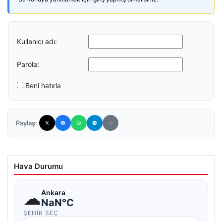
Kullanıcı adı:
Parola:
Beni hatırla
Paylaş:
Hava Durumu
☁
Ankara
NaN°C
ŞEHIR SEÇ