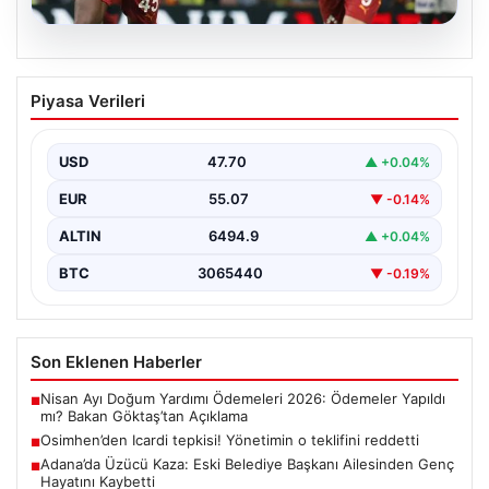
06.08.2026
Osimhen’den Icardi tepkisi! Yönetimin o
Piyasa Verileri
teklifini reddetti
USD
47.70
▲ +0.04%
EUR
55.07
▼ -0.14%
ALTIN
6494.9
▲ +0.04%
BTC
3065440
▼ -0.19%
Son Eklenen Haberler
Nisan Ayı Doğum Yardımı Ödemeleri 2026: Ödemeler Yapıldı
■
mı? Bakan Göktaş’tan Açıklama
Osimhen’den Icardi tepkisi! Yönetimin o teklifini reddetti
■
Adana’da Üzücü Kaza: Eski Belediye Başkanı Ailesinden Genç
■
Hayatını Kaybetti