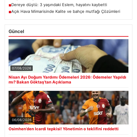
Dereye düştü: 3 yaşındaki Eslem, hayatını kaybetti
■
Açık Hava Mimarisinde Kalite ve bahçe mutfağı Çözümleri
■
Güncel
07/08/2026
Nisan Ayı Doğum Yardımı Ödemeleri 2026: Ödemeler Yapıldı
mı? Bakan Göktaş’tan Açıklama
06/08/2026
Osimhen’den Icardi tepkisi! Yönetimin o teklifini reddetti