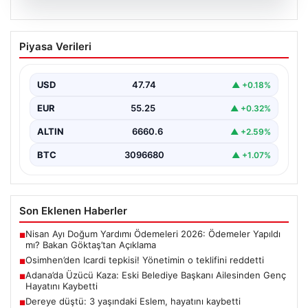
06.08.2026
Osimhen’den Icardi tepkisi! Yönetimin o
Piyasa Verileri
teklifini reddetti
USD
47.74
▲ +0.18%
EUR
55.25
▲ +0.32%
ALTIN
6660.6
▲ +2.59%
BTC
3096680
▲ +1.07%
Son Eklenen Haberler
Nisan Ayı Doğum Yardımı Ödemeleri 2026: Ödemeler Yapıldı
■
mı? Bakan Göktaş’tan Açıklama
Osimhen’den Icardi tepkisi! Yönetimin o teklifini reddetti
■
Adana’da Üzücü Kaza: Eski Belediye Başkanı Ailesinden Genç
■
Hayatını Kaybetti
Dereye düştü: 3 yaşındaki Eslem, hayatını kaybetti
■