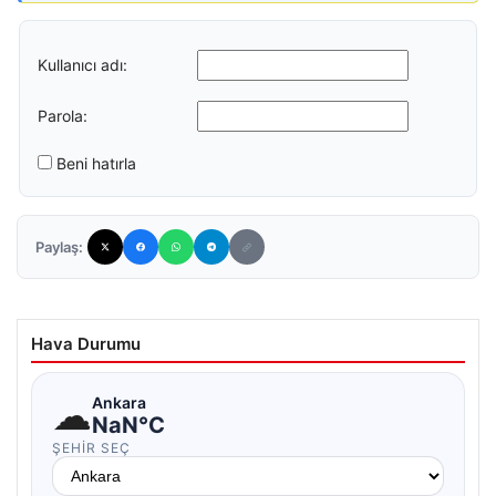
Kullanıcı adı:
Parola:
Beni hatırla
Paylaş:
Hava Durumu
☁
Ankara
NaN°C
ŞEHIR SEÇ