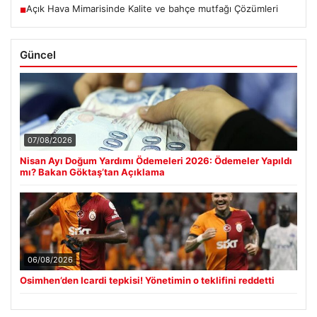
Açık Hava Mimarisinde Kalite ve bahçe mutfağı Çözümleri
■
Güncel
07/08/2026
Nisan Ayı Doğum Yardımı Ödemeleri 2026: Ödemeler Yapıldı
mı? Bakan Göktaş’tan Açıklama
06/08/2026
Osimhen’den Icardi tepkisi! Yönetimin o teklifini reddetti