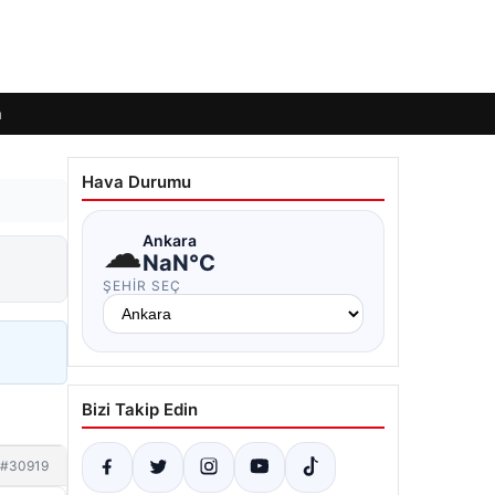
m
Hava Durumu
☁
Ankara
NaN°C
ŞEHIR SEÇ
Bizi Takip Edin
#30919