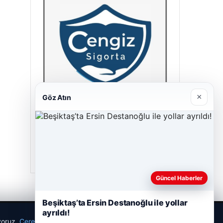
×
Göz Atın
Cengiz Sigorta
23/06/2026
Güncel Haberler
Beşiktaş’ta Ersin Destanoğlu ile yollar
ayrıldı!
ıyoruz.
Çerez Politikamız
Reddet
Kabul Et