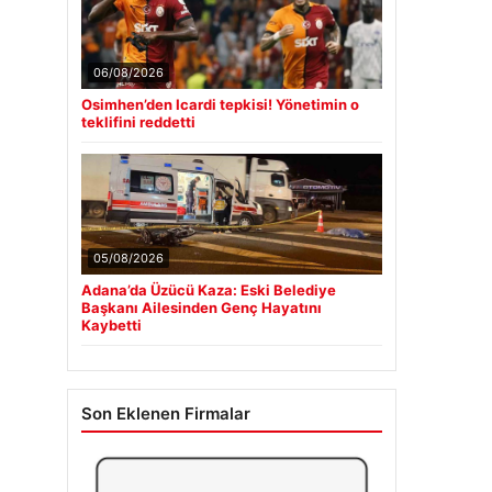
06/08/2026
Osimhen’den Icardi tepkisi! Yönetimin o
teklifini reddetti
05/08/2026
Adana’da Üzücü Kaza: Eski Belediye
Başkanı Ailesinden Genç Hayatını
Kaybetti
Son Eklenen Firmalar