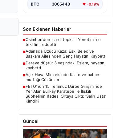
BTC
3065440
▼ -0.19%
Son Eklenen Haberler
Osimhen’den Icardi tepkisi! Yönetimin o
■
teklifini reddetti
Adana’da Üzücü Kaza: Eski Belediye
■
Başkanı Ailesinden Genç Hayatını Kaybetti
Dereye düştü: 3 yaşındaki Eslem, hayatını
■
kaybetti
Açık Hava Mimarisinde Kalite ve bahçe
■
mutfağı Çözümleri
FETÖ’nün 15 Temmuz Darbe Girişiminde
■
Yer Alan Burkay Karatepe ile İlişkili
Şüphelinin İfadesi Ortaya Çıktı: ‘Salih Usta’
Kimdir?
Güncel