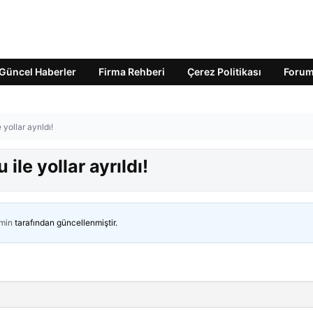
Güncel Haberler
Firma Rehberi
Çerez Politikası
Foru
yollar ayrıldı!
ile yollar ayrıldı!
min
tarafından güncellenmiştir.