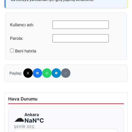
Kullanıcı adı:
Parola:
Beni hatırla
Paylaş:
Hava Durumu
☁
Ankara
NaN°C
ŞEHIR SEÇ