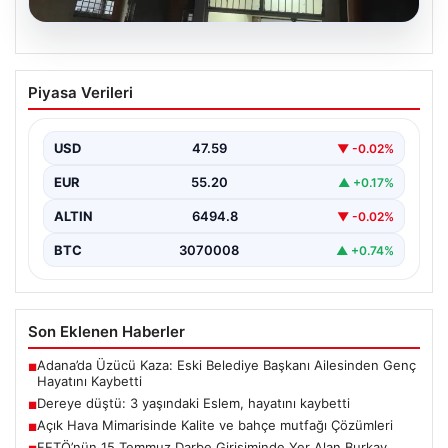
05.08.2026
Dereye düştü: 3 yaşındaki Eslem,
Piyasa Verileri
hayatını kaybetti
USD
47.59
▼ -0.02%
EUR
55.20
▲ +0.17%
ALTIN
6494.8
▼ -0.02%
BTC
3070008
▲ +0.74%
Son Eklenen Haberler
Adana’da Üzücü Kaza: Eski Belediye Başkanı Ailesinden Genç
■
Hayatını Kaybetti
Dereye düştü: 3 yaşındaki Eslem, hayatını kaybetti
■
Açık Hava Mimarisinde Kalite ve bahçe mutfağı Çözümleri
■
FETÖ’nün 15 Temmuz Darbe Girişiminde Yer Alan Burkay