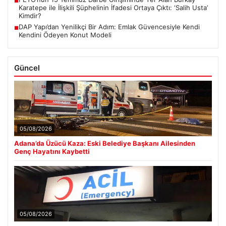
■
Karatepe ile İlişkili Şüphelinin İfadesi Ortaya Çıktı: ‘Salih Usta’
Kimdir?
DAP Yapı’dan Yenilikçi Bir Adım: Emlak Güvencesiyle Kendi
■
Kendini Ödeyen Konut Modeli
Güncel
05/08/2026
Adana’da Üzücü Kaza: Eski Belediye Başkanı Ailesinden
Genç Hayatını Kaybetti
05/08/2026