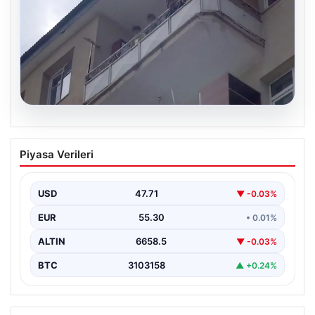
08.08.2026
Korku dolu anlar! Eşini barışmaya ikna
Piyasa Verileri
edemeyince çocuklarını balkonda rehin
aldı
USD
47.71
▼ -0.03%
EUR
55.30
• 0.01%
ALTIN
6658.5
▼ -0.03%
BTC
3103158
▲ +0.24%