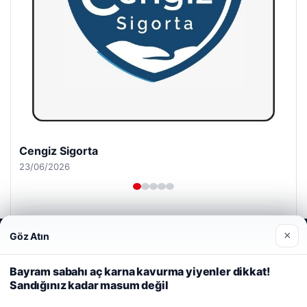
Cengiz Sigorta
23/06/2026
×
Göz Atın
Web sitemizi nasıl kullandığınızı daha iyi anlayabilmek,
deneyiminizi kişiselleştirmek ve geliştirmek amacıyla çerezler
kullanıyoruz.
Çerez Politikamız
Bayram sabahı aç karna kavurma yiyenler dikkat!
© 2026 Spor Saati – Güncel Spor Haberleri
Sandığınız kadar masum değil
Reddet
Kabul Et
malta dil okulları
|
lemagrup.com.tr