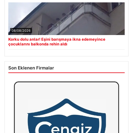
08/08/2026
Korku dolu anlar! Eşini barışmaya ikna edemeyince
çocuklarını balkonda rehin aldı
Son Eklenen Firmalar