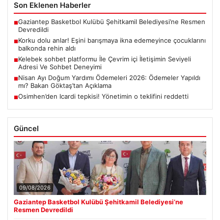
Son Eklenen Haberler
Gaziantep Basketbol Kulübü Şehitkamil Belediyesi’ne Resmen
■
Devredildi
Korku dolu anlar! Eşini barışmaya ikna edemeyince çocuklarını
■
balkonda rehin aldı
Kelebek sohbet platformu İle Çevrim içi İletişimin Seviyeli
■
Adresi Ve Sohbet Deneyimi
Nisan Ayı Doğum Yardımı Ödemeleri 2026: Ödemeler Yapıldı
■
mı? Bakan Göktaş’tan Açıklama
Osimhen’den Icardi tepkisi! Yönetimin o teklifini reddetti
■
Güncel
09/08/2026
Gaziantep Basketbol Kulübü Şehitkamil Belediyesi’ne
Resmen Devredildi