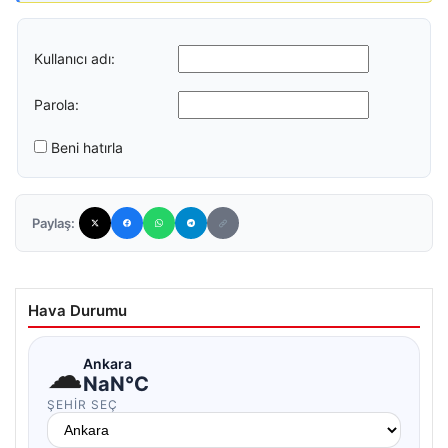
Kullanıcı adı:
Parola:
Beni hatırla
Paylaş:
Hava Durumu
☁
Ankara
NaN°C
ŞEHIR SEÇ