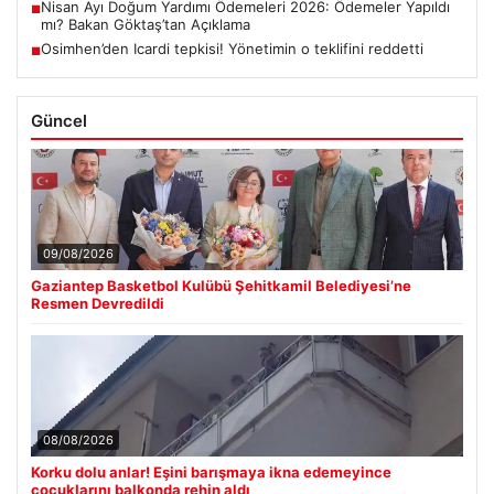
Nisan Ayı Doğum Yardımı Ödemeleri 2026: Ödemeler Yapıldı
■
mı? Bakan Göktaş’tan Açıklama
Osimhen’den Icardi tepkisi! Yönetimin o teklifini reddetti
■
Güncel
09/08/2026
Gaziantep Basketbol Kulübü Şehitkamil Belediyesi’ne
Resmen Devredildi
08/08/2026
Korku dolu anlar! Eşini barışmaya ikna edemeyince
çocuklarını balkonda rehin aldı