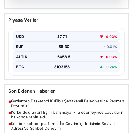
08.08.2026
Korku dolu anlar! Eşini barışmaya ikna
Piyasa Verileri
edemeyince çocuklarını balkonda rehin
aldı
USD
47.71
▼ -0.03%
EUR
55.30
• 0.01%
ALTIN
6658.5
▼ -0.03%
BTC
3103158
▲ +0.24%
Son Eklenen Haberler
Gaziantep Basketbol Kulübü Şehitkamil Belediyesi’ne Resmen
■
Devredildi
Korku dolu anlar! Eşini barışmaya ikna edemeyince çocuklarını
■
balkonda rehin aldı
Kelebek sohbet platformu İle Çevrim içi İletişimin Seviyeli
■
Adresi Ve Sohbet Deneyimi